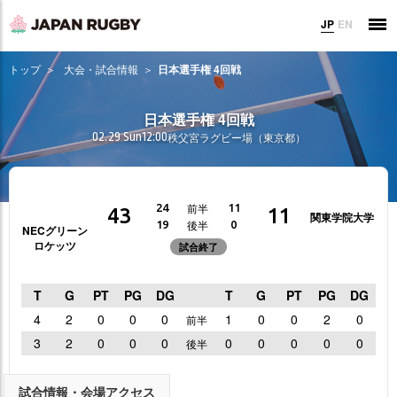
JP
EN
トップ
大会・試合情報
日本選手権 4回戦
日本選手権 4回戦
02.29 Sun
12:00
秩父宮ラグビー場（東京都）
前半
24
11
43
11
関東学院大学
後半
19
0
NECグリーン
ロケッツ
試合終了
T
G
PT
PG
DG
T
G
PT
PG
DG
4
2
0
0
0
1
0
0
2
0
前半
3
2
0
0
0
0
0
0
0
0
後半
試合情報・会場アクセス