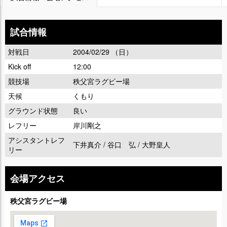
試合情報
対戦日
2004/02/29 （日）
Kick off
12:00
競技場
秩父宮ラグビー場
天候
くもり
グラウンド状態
良い
レフリー
岸川剛之
アシスタントレフ
下井真介 / 谷口 弘 / 大野皇人
リー
会場アクセス
秩父宮ラグビー場