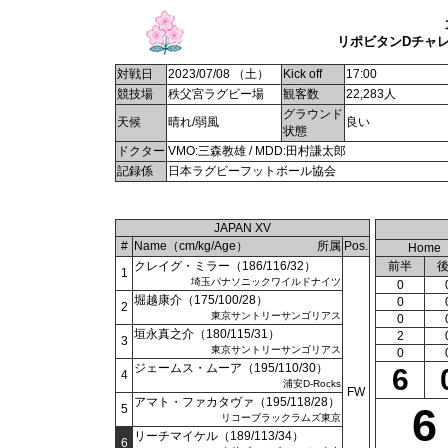
リポビタンDチャレンジ
対戦日
2023/07/08 （土）
Kick off
17:00
競技場
秩父宮ラグビー場
観客数
22,283人
グラウンド
天候
晴れ/弱風
良い
状態
ドクター
VMO:三森教雄 / MDD:田村謙太郎
記録係
日本ラグビーフットボール協会
JAPAN XV
#
Name（cm/kg/Age）
所属
Pos.
Home
クレイグ・ミラー（186/116/32）
前半
1
埼玉パナソニックワイルドナイツ
0
堀越康介（175/100/28）
0
2
東京サントリーサンゴリアス
0
垣永真之介（180/115/31）
2
3
東京サントリーサンゴリアス
0
ジェームス・ムーア（195/110/30）
6
4
浦安D-Rocks
FW
アマト・ファカタヴァ（195/118/28）
6
5
リコーブラックラムズ東京
リーチマイケル（189/113/34）
6