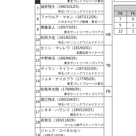
東芝ブレイブルーパス東京
福井翔大（186/101/23）
7
埼玉パナソニックワイルドナイツ
PK
FK
ファウルア・マキシ（187/112/26）
8
7
0
クボタスピアーズ船橋・東京ベイ
5
1
齋藤直人（165/73/25）
9
12
1
東京サントリーサンゴリアス
HB
松田力也（181/92/29）
10
埼玉パナソニックワイルドナイツ
セミシ・マシレワ（181/93/31）
11
花園近鉄ライナーズ
中野将伍（186/98/26）
12
東京サントリーサンゴリアス
TB
ディラン・ライリー（187/102/26）
13
埼玉パナソニックワイルドナイツ
ジョネ・ナイカブラ（177/95/29）
14
東芝ブレイブルーパス東京
松島幸太朗（178/88/30）
15
FB
東京サントリーサンゴリアス
堀江翔太（180/104/37）
16
埼玉パナソニックワイルドナイツ
シオネ・ハラシリ（180/120/23）
17
横浜キヤノンイーグルス
具智元（183/118/28）
18
コベルコ神戸スティーラーズ
ジャック・コーネルセン
19
（195/110/28）