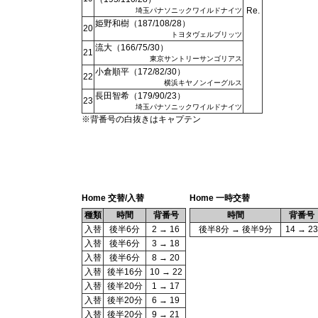
Re.
埼玉パナソニックワイルドナイツ
姫野和樹（187/108/28）
20
トヨタヴェルブリッツ
流大（166/75/30）
21
東京サントリーサンゴリアス
小倉順平（172/82/30）
22
横浜キヤノンイーグルス
長田智希（179/90/23）
23
埼玉パナソニックワイルドナイツ
※背番号の白抜きはキャプテン
Home 交替/入替
Home 一時交替
種類
時間
背番号
時間
背番号
入替
後半6分
2 → 16
後半8分 → 後半9分
14 → 23
入替
後半6分
3 → 18
入替
後半6分
8 → 20
入替
後半16分
10 → 22
入替
後半20分
1 → 17
入替
後半20分
6 → 19
入替
後半20分
9 → 21