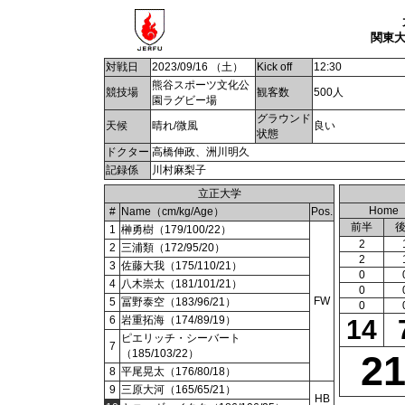
関東大
対戦日
2023/09/16 （土）
Kick off
12:30
熊谷スポーツ文化公
競技場
観客数
500人
園ラグビー場
グラウンド
天候
晴れ/微風
良い
状態
ドクター
高橋伸政、洲川明久
記録係
川村麻梨子
立正大学
Home
#
Name（cm/kg/Age）
Pos.
前半
1
榊勇樹（179/100/22）
2
2
三浦類（172/95/20）
2
3
佐藤大我（175/110/21）
0
4
八木崇太（181/101/21）
0
FW
5
冨野泰空（183/96/21）
0
6
岩重拓海（174/89/19）
14
ピエリッチ・シーバート
7
（185/103/22）
2
8
平尾晃太（176/80/18）
9
三原大河（165/65/21）
HB