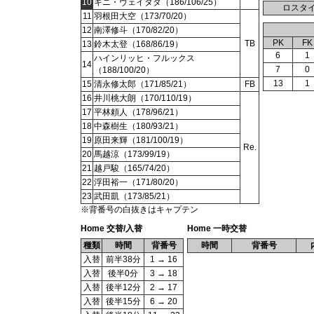
10
キニ・ヴェイタタ（186/106/25）
ロスタ
11
羽根田大空（173/70/20）
12
南澤修斗（170/82/20）
PK
FK
TB
13
鈴木太登（168/86/19）
6
1
ハインリッヒ・フルックス
14
7
0
（188/100/20）
13
1
15
清永修太郎（171/85/21）
FB
16
井川桃大朗（170/110/19）
17
平林頼人（178/96/21）
18
中森樹生（180/93/21）
19
原田来輝（181/100/19）
Re.
20
馬越涼（173/99/19）
21
越戸駿（165/74/20）
22
浮田裕一（171/80/20）
23
武田凱（173/85/21）
※背番号の白抜きはキャプテン
Home 交替/入替
Home 一時交替
種類
時間
背番号
時間
背番号
入替
前半38分
1 → 16
入替
後半0分
3 → 18
入替
後半12分
2 → 17
入替
後半15分
6 → 20