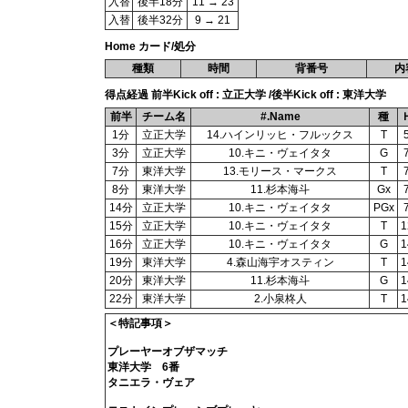
入替
後半18分
11 → 23
入替
後半32分
9 → 21
Home カード/処分
種類
時間
背番号
内
得点経過 前半Kick off : 立正大学 /後半Kick off : 東洋大学
前半
チーム名
#.Name
種
1分
立正大学
14.ハインリッヒ・フルックス
T
3分
立正大学
10.キニ・ヴェイタタ
G
7分
東洋大学
13.モリース・マークス
T
8分
東洋大学
11.杉本海斗
Gx
14分
立正大学
10.キニ・ヴェイタタ
PGx
15分
立正大学
10.キニ・ヴェイタタ
T
1
16分
立正大学
10.キニ・ヴェイタタ
G
1
19分
東洋大学
4.森山海宇オスティン
T
1
20分
東洋大学
11.杉本海斗
G
1
22分
東洋大学
2.小泉柊人
T
1
＜特記事項＞
プレーヤーオブザマッチ
東洋大学 6番
タニエラ・ヴェア