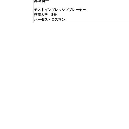
高城 喜一
モストインプレッシブプレーヤー
拓殖大学 8番
ハーダス・ロスマン