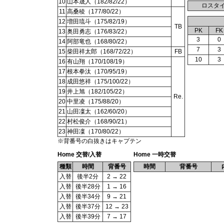
10
山本晟人（182/82/22）
ロスタ
11
高桑稜（177/80/22）
12
増田琉斗（175/82/19）
TB
PK
FK
13
奥田勇志（176/83/22）
3
0
14
阿部竜也（168/80/22）
7
3
15
柴田祥太郎（168/72/22）
FB
10
3
16
有山翔（170/108/19）
17
根本拳汰（170/95/19）
18
成田悠祥（175/100/22）
19
井上旭（182/105/22）
Re.
20
中里凌（175/88/20）
21
山田凜太（162/60/20）
22
村松俊介（168/90/21）
23
神田凜（170/80/22）
※背番号の白抜きはキャプテン
Home 交替/入替
Home 一時交替
種類
時間
背番号
時間
背番号
入替
後半2分
2 → 22
入替
後半28分
1 → 16
入替
後半34分
9 → 21
入替
後半37分
12 → 23
入替
後半39分
7 → 17