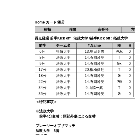
Home カード/処分
種類
時間
背番号
内
得点経過 前半Kick off : 法政大学 /後半Kick off : 拓殖大学
前半
チーム名
#.Name
種
Ｈ
6分
拓殖大学
13.奥田勇志
PGx
0
8分
法政大学
14.石岡玲英
T
0
9分
法政大学
14.石岡玲英
Gx
0
17分
法政大学
20.板橋愛翔
T
0
18分
法政大学
14.石岡玲英
G
0
22分
法政大学
14.石岡玲英
PG
0
34分
法政大学
9.山脇一真
T
0
35分
法政大学
14.石岡玲英
G
0
＜特記事項＞
※法政大学
前半4分交替：頭部外傷による交替
プレーヤーオブザマッチ
法政大学 8番