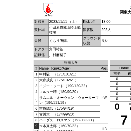
関東大
対戦日
2023/11/11 （土）
Kick off
13:00
小田原市城山陸上競
競技場
観客数
293人
技場
グラウンド
天候
くもり/無風
良い
状態
ドクター
角田祐基
記録係
川村麻梨子
拓殖大学
Home
#
Name（cm/kg/Age）
Pos.
前半
1
中村駿一（171/101/21）
0
2
大森成真（175/102/21）
0
3
イジー・ソード（190/120/22）
0
4
コルター晴（180/90/20）
0
FW
サムエル・オーウェン・ウォーターマ
0
5
ン（196/111/19）
0
6
吉原純烈（175/94/19）
7
古川太一（174/99/20）
7
8
ハーダス・ロスマン（192/123/21）
9
木本真太郎（160/70/22）
HB