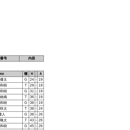
番号
内容
me
種
Ｈ
Ａ
田優太
G
24
-
19
藤和樹
T
29
-
19
藤和樹
G
31
-
19
方維織
T
36
-
19
藤和樹
G
38
-
19
畑咲太
T
38
-
24
中優人
G
38
-
26
本颯太
T
43
-
26
藤和樹
G
45
-
26