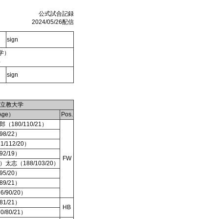
公式試合記録
2024/05/26配信
sign
学）
）
sign
立教大学
Age）
Pos.
180/110/21）
8/22）
/112/20）
2/19）
FW
志（188/103/20）
5/20）
9/21）
/90/20）
1/21）
HB
/80/21）