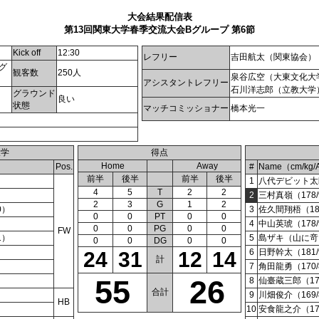
大会結果配信表
第13回関東大学春季交流大会Bグループ 第6節
）
Kick off
12:30
レフリー
吉田航太（関東協会）
グ
観客数
250人
泉谷広空（大東文化大
アシスタントレフリー
石川洋志郎（立教大学
グラウンド
良い
状態
マッチコミッショナー
橋本光一
大学
得点
Home
Away
Pos.
#
Name（cm/kg/
前半
後半
前半
後半
1
八代デビット太郎（
4
5
T
2
2
2
三村真嶺（178/9
2
3
G
1
2
0）
3
佐久間翔梧（181
0
0
PT
0
0
4
中山英琥（178/9
0
0
PG
0
0
FW
1）
5
島ザキ（山に竒）太
0
0
DG
0
0
6
日野幹太（181/9
24
31
12
14
計
7
角田龍勇（170/8
55
26
8
仙臺蔵三郎（176
合計
9
川畑俊介（169/8
HB
10
安食龍之介（170