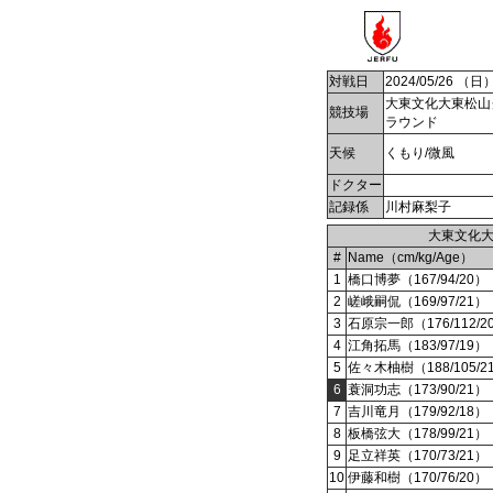
対戦日
2024/05/26 （日
大東文化大東松山
競技場
ラウンド
天候
くもり/微風
ドクター
記録係
川村麻梨子
大東文化
#
Name（cm/kg/Age）
1
橋口博夢（167/94/20）
2
嵯峨嗣侃（169/97/21）
3
石原宗一郎（176/112/2
4
江角拓馬（183/97/19）
5
佐々木柚樹（188/105/2
6
蓑洞功志（173/90/21）
7
吉川竜月（179/92/18）
8
板橋弦大（178/99/21）
9
足立祥英（170/73/21）
10
伊藤和樹（170/76/20）