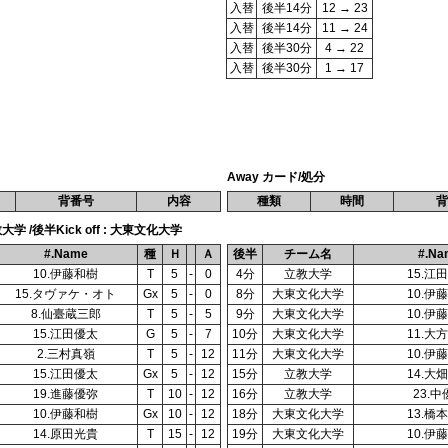
入替
後半14分
12 → 23
入替
後半14分
11 → 24
入替
後半30分
4 → 22
入替
後半30分
1 → 17
Away カード/処分
背番号
内容
種類
時間
背
教大学 /後半Kick off : 大東文化大学
#.Name
種
Ｈ
Ａ
後半
チーム名
#.Na
10.伊藤和樹
T
5
-
0
4分
立教大学
15.江
15.タヴァケ・オト
Gx
5
-
0
8分
大東文化大学
10.伊
8.仙臺蔵三郎
T
5
-
5
9分
大東文化大学
10.伊
15.江田優太
G
5
-
7
10分
大東文化大学
11.大
2.三村真嶺
T
5
-
12
11分
大東文化大学
10.伊
15.江田優太
Gx
5
-
12
15分
立教大学
14.大
19.進藤優弥
T
10
-
12
16分
立教大学
23.
10.伊藤和樹
Gx
10
-
12
18分
大東文化大学
13.橋
14.原田光貴
T
15
-
12
19分
大東文化大学
10.伊