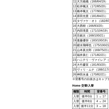
11
大方維織（166/64/19）
12
松井颯汰（172/85/20）
13
橋本颯太（177/90/21）
14
原田光貴（181/84/21）
15
タヴァケ・オト（182/97
16
大西樹（166/93/20）
17
内田瑛貴（171/104/19
18
旦銀次（168/100/21）
19
進藤優弥（183/100/19
20
鑓水飛暉也（175/100/2
21
山本真太郎（169/75/21
22
福井真仁（171/82/21）
23
ハニテリ・ヴァイレア（180
24
大竹慶宣（181/93/20）
25
ヴィリ・ムナ（188/117/
26
神田永遠（170/82/21）
※背番号の白抜きはキャプ
Home 交替/入替
種類
時間
背番号
入替
後半0分
1 → 17
入替
後半8分
4 → 24
入替
後半11分
3 → 18