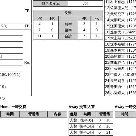
11
村上有志（171/8
ロスタイム
8分
12
佐藤侃太朗（176
TB
反則
13
天羽究平（172/7
PK
FK
PK
FK
14
大畑咲太（178/8
4
1
前半
3
1
/20）
FB
15
江田優太（178/8
7
0
後半
4
0
16
進藤大（174/95
11
1
合計
7
1
）
17
大上翔（175/10
18
坂本裕樹（177/1
）
19
森本爽太（180/9
2）
20
高尾将太（181/9
）
Re.
21
前田純也（177/9
22
伊藤光希（164/7
/100/21）
23
中優人（181/87
24
長島朔良（172/8
19）
25
青田遼生（181/8
26
小脇煌太（168/7
テン
Home 一時交替
Away 交替/入替
Away 一時
時間
背番号
内容
種類
時間
背番号
時間
入替
後半0分
3 → 18
入替
後半14分
2 → 16
入替
後半14分
5 → 21