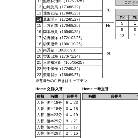
11
照屋林治郎（172/77/25）
ロスタ
12
山崎悠馬（173/88/22）
TB
13
佐藤友亮（178/86/25）
PK
FK
14
萬田開人（172/85/27）
5
1
15
土方直哉（170/68/25）
FB
8
0
16
岡本雄貴（165/80/25）
13
1
17
佐野勝洋（172/102/26）
18
砂田優希（180/110/25）
19
南秀鉉（180/86/28）
Re.
20
曽田出海（173/72/24）
21
三浦裕次郎（165/65/25）
22
野中優作（172/80/24）
23
渡邉智永（168/89/27）
※背番号の白抜きはキャプテン
Home 交替/入替
Home 一時交替
種類
時間
背番号
時間
背番号
入替
後半18分
6 → 23
入替
後半18分
3 → 18
入替
後半23分
4 → 19
入替
後半29分
9 → 21
入替
後半29分
1 → 17
入替
後半29分
2 → 16