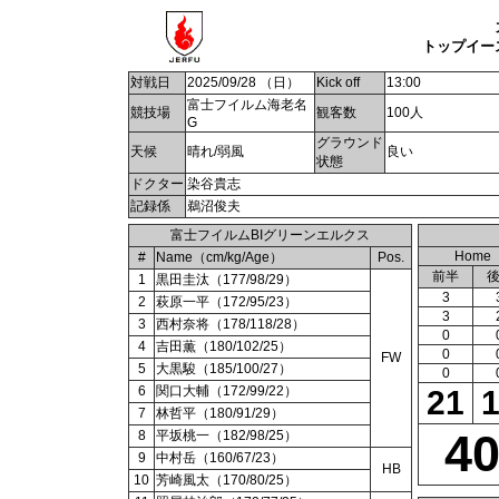
トップイー
対戦日
2025/09/28 （日）
Kick off
13:00
富士フイルム海老名
競技場
観客数
100人
G
グラウンド
天候
晴れ/弱風
良い
状態
ドクター
染谷貴志
記録係
鵜沼俊夫
富士フイルムBIグリーンエルクス
Home
#
Name（cm/kg/Age）
Pos.
前半
1
黒田圭汰（177/98/29）
3
2
萩原一平（172/95/23）
3
3
西村奈将（178/118/28）
0
4
吉田薫（180/102/25）
0
FW
5
大黒駿（185/100/27）
0
6
関口大輔（172/99/22）
21
7
林哲平（180/91/29）
4
8
平坂桃一（182/98/25）
9
中村岳（160/67/23）
HB
10
芳崎風太（170/80/25）