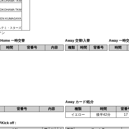
OKOHAMA TKM
OKOHAMA TKM
EEN KUMAGAYA
）
ルテミ・スターズ
テン
Home 一時交替
Away 交替/入替
Away 一時
時間
背番号
内容
種類
時間
背番号
時間
Away カード/処分
背番号
内容
種類
時間
背番
イエロー
後半42分
17
ick off :