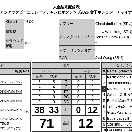
大会結果配信表
アジアラグビーエミレーツチャンピオンシップ2026 女子ホンコン・チャイ
）
Kick off
16:00
レフリー
Christabelie Lim (SRU
観客数
--
Leow Wei Liang (SRU
アシスタントレフリー
Adeline Chew (SRU)
グラウンド
-
良い
状態
マッチコミッショナー
TMO
Just Wang (SRU)
代表
得点
女子ホン
Home
Away
所属
Pos.
#
Name（cm/kg/
前半
後半
前半
後半
）
1
KirstieAnneS
6
5
T
0
2
ルテミ・スターズ
2
Yuei-teinFion
4
4
G
0
1
3
KeaMarieHER
OKOHAMA TKM
0
0
PT
0
0
4
SabrinaCHUN
0
0
PG
0
0
5
RoshiniJane
OKOHAMA TKM
0
0
DG
0
0
）
6
TiffanyHiuSa
38
33
0
12
計
EEN KUMAGAYA
FW
7
GraceValenti
71
12
8
IsobelJadeLI
EEN KUMAGAYA
合計
5/25）
9
SzeTingLI（0/
リアンズディアナ
10
LaraJaneSCH