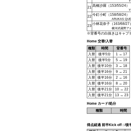
Y
高橋沙羅（153/55/24）
21
Y
今釘小町（158/58/24）
22
ARUKAS QU
小林花奈子（163/68/27
23
横河武蔵野ア
※背番号の白抜きはキャプ
Home 交替/入替
種類
時間
背番号
入替
後半5分
1 → 17
入替
後半5分
5 → 19
入替
後半10分
3 → 18
入替
後半16分
9 → 21
入替
後半16分
2 → 16
入替
後半16分
8 → 20
入替
後半21分
10 → 22
入替
後半21分
13 → 23
Home カード/処分
種類
時間
得点経過 前半Kick off : /後半K