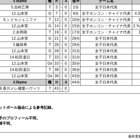
#.Name
種
Ｈ
Ａ
後半
チーム名
5.吉村乙華
T
5
-
0
2分
女子日本代表
12.山本実
G
7
-
0
9分
女子ホンコン・チャイナ代表
4.
6.ンドカジェニファ
T
12
-
0
10分
女子ホンコン・チャイナ代表
12.山本実
G
14
-
0
15分
女子ホンコン・チャイナ代表
2.Y
2.永岡萌
T
19
-
0
17分
女子ホンコン・チャイナ代表
12.山本実
G
21
-
0
28分
女子日本代表
3.藤殊華
T
26
-
0
29分
女子日本代表
12.山本実
G
28
-
0
31分
女子日本代表
14.松田凜日
T
33
-
0
31分
女子日本代表
12.山本実
Gx
33
-
0
35分
女子日本代表
14.松田凜日
T
38
-
0
36分
女子日本代表
12.山本実
Gx
38
-
0
43分
女子日本代表
#.Name
種
Ｈ
Ａ
44分
女子日本代表
8.香川メレ優愛ハヴィリ
T
43
-
0
ットボール協会による参考記録。
手のプロフィール不明。
替不明。
最終更新日