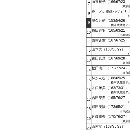
向來桜子（166/67/23）
7
東京
香川メレ優愛ハヴィリ（17
8
Y
津久井萌（153/54/26）
9
横河武蔵野ア
原田紗羽（165/63/21）
10
日本経
西村蒼空（167/67/25）
11
山本実（168/68/29）
12
Y
古田真菜（167/69/28）
13
東京
松田凜日（171/77/24）
14
東京
林かんな（166/65/25）
15
横河武蔵野ア
谷口琴美（163/73/31）
16
横河武蔵野ア
吉田菜美（165/76/27）
17
Y
町田美陽（173/95/21）
18
日本経
佐藤優奈（170/76/27）
19
東京
西村澪（168/85/23）
20