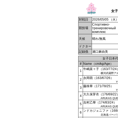
女子
対戦日
2026/05/05 （火
Спортивно-
競技場
тренировочный
комплекс
天候
晴れ/無風
ドクター
記録係
瀬口麻由美
女子日本
#
Name（cm/kg/Age）
牛嶋菜々子（163/77/24
1
横河武蔵野ア
永岡萌（163/67/26）
2
Y
藤殊華（171/78/25）
3
Y
大久保芽衣（176/69/22
4
ARUKAS QU
吉村乙華（174/83/24）
5
ARUKAS QU
ンドカジェニファ（168/7
6
北海道バーバ