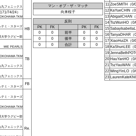
11
ZoeSMITH（0/
マン・オブ・ザ・マッチ
山九フェニックス
12
KaYueCHIN（0
向来桜子
1/74/24）
13
AbigailCHAN（
OKOHAMA TKM
反則
14
TszWunHO（0/
ルテミ・スターズ
PK
FK
PK
FK
15
SabayIsabell
HB
0
0
前半
0
0
16
TanyaDHAR（0
済大学ラグビー部
0
0
後半
0
0
17
XiaoHuiZA（0/
0
0
合計
0
0
18
KaShunLEE（0
MIE PEARLS
19
JennaBethPO
OKOHAMA TKM
TB
20
HauYanHO（0/
21
TszYauWAN（0
山九フェニックス
22
WingYinLO（0/
山九フェニックス
23
LaurenKateK
FB
ルテミ・スターズ
ルテミ・スターズ
OKOHAMA TKM
済大学ラグビー部
山九フェニックス
Re.