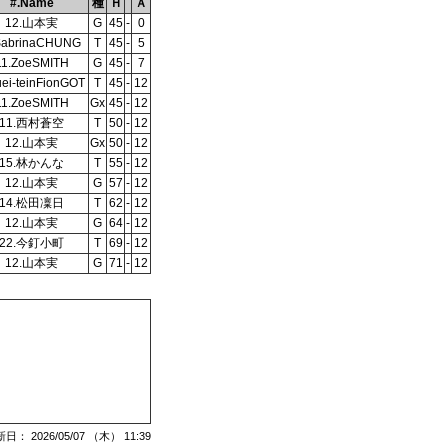
#.Name
種
Ｈ
Ａ
12.山本実
G
45
-
0
SabrinaCHUNG
T
45
-
5
11.ZoeSMITH
G
45
-
7
uei-teinFionGOT
T
45
-
12
11.ZoeSMITH
Gx
45
-
12
11.西村蒼空
T
50
-
12
12.山本実
Gx
50
-
12
15.林かんな
T
55
-
12
12.山本実
G
57
-
12
14.松田凜日
T
62
-
12
12.山本実
G
64
-
12
22.今釘小町
T
69
-
12
12.山本実
G
71
-
12
： 2026/05/07 （木） 11:39