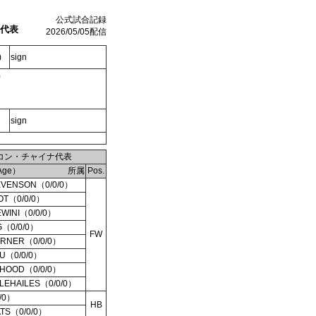
公式試合記録
ナ代表
2026/05/05配信
)
sign
)
sign
コン・チャイナ代表
Age）
所属
Pos.
TEVENSON（0/0/0）
GOT（0/0/0）
EWINI（0/0/0）
G（0/0/0）
FW
TURNER（0/0/0）
nFU（0/0/0）
neHOOD（0/0/0）
TTLEHAILES（0/0/0）
0/0）
HB
ATS（0/0/0）