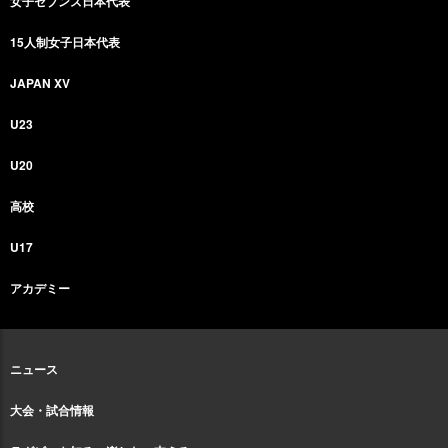
女子セブンズ日本代表
15人制女子日本代表
JAPAN XV
U23
U20
高校
U17
アカデミー
ニュース
大会・試合情報