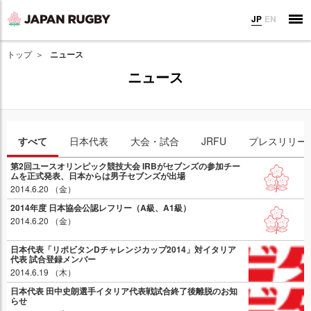
JP
EN
トップ
ニュース
ニュース
すべて
日本代表
大会・試合
JRFU
プレスリリー
第2回ユースオリンピック競技大会 IRBがセブンズの参加チー
ムを正式発表、日本からは男子セブンズが出場
2014.6.20 （金）
2014年度 日本協会公認レフリー（A級、A1級）
2014.6.20 （金）
日本代表「リポビタンDチャレンジカップ2014」対イタリア
代表 試合登録メンバー
2014.6.19 （木）
日本代表 田中史朗選手イタリア代表戦試合終了後離脱のお知
らせ