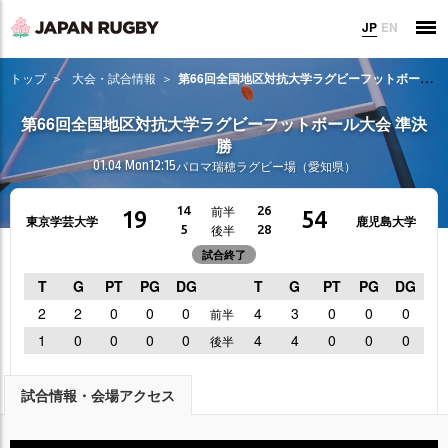
JP
EN
トップ
大会・試合情報
第66回全国地区対抗大学ラグビーフットボール大会 準決勝
第66回全国地区対抗大学ラグビーフットボール大会 準決
勝
01.04 Mon
12:15
パロマ瑞穂ラグビー場（愛知県）
前半
14
26
19
54
東京学芸大学
鹿児島大学
後半
5
28
試合終了
T
G
PT
PG
DG
T
G
PT
PG
DG
2
2
0
0
0
4
3
0
0
0
前半
1
0
0
0
0
4
4
0
0
0
後半
試合情報・会場アクセス