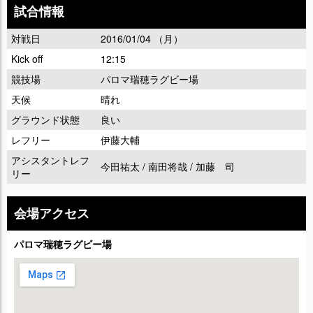
試合情報
対戦日
2016/01/04 （月）
Kick off
12:15
競技場
パロマ瑞穂ラグビー場
天候
晴れ
グラウンド状態
良い
レフリー
伊藤大輔
アシスタントレフ
今田祐太 / 南田将哉 / 加藤 司
リー
会場アクセス
パロマ瑞穂ラグビー場