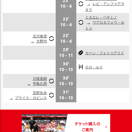
23'
レビ・アシファアマ
10
-
6
タラ
ミカエレ・ペサミノ
23'
ウアロタフォウ・セ
10
-
6
トゥ
北川俊澄
23'
大野均
10
-
6
29'
カーン・フォトゥアリイ
10
-
11
30'
ロロ・ルイ
10
-
13
川俣直樹
30'
平島久照
10
-
13
五郎丸歩
31'
ブライス・ロビンス
10
-
13