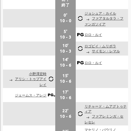
終了
ジョシュア・カイル
0'
ファアタルタラ・フ
10
-
0
ァンガソイア
5'
ロロ・ルイ
10
-
3
10'
ロゴビイ・ムリポラ
サイモン・レマル
10
-
3
14'
ロロ・ルイ
10
-
6
小野澤宏時
15'
アリシ・トゥプアイ
10
-
6
レイ
17'
ジェームス・アレジ
10
-
6
リチャード・ムアグトゥテ
22'
ィア
ファアレミンガ・セ
10
-
6
レセレ
マセリノ・パウリノ