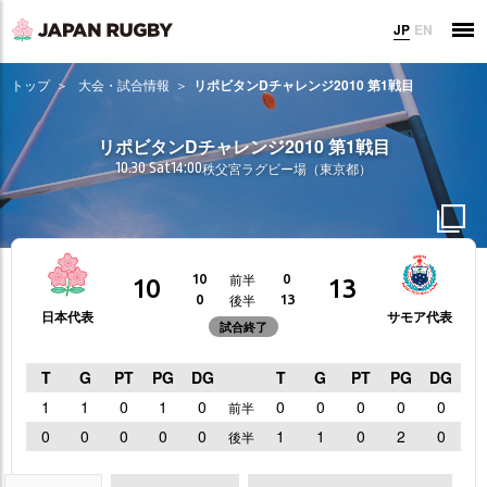
JP
EN
トップ
大会・試合情報
リポビタンDチャレンジ2010 第1戦目
リポビタンDチャレンジ2010 第1戦目
10.30 Sat
14:00
秩父宮ラグビー場（東京都）
前半
10
0
10
13
後半
0
13
日本代表
サモア代表
試合終了
T
G
PT
PG
DG
T
G
PT
PG
DG
1
1
0
1
0
0
0
0
0
0
前半
0
0
0
0
0
1
1
0
2
0
後半