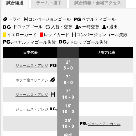
試合経過
チーム・選手
試合情報・会場アクセス
トライ
コンバージョンゴール
ペナルティゴール
ドロップゴール
入替・交替
一時交替
退出
イエローカード
レッドカード
コンバージョンゴール失敗
ペナルティゴール失敗
ドロップゴール失敗
日本代表
サモア代表
2'
ジェームス・アレジ
3
-
0
7'
ホラニ龍コリニアシ
8
-
0
7'
ジェームス・アレジ
10
-
0
16'
ジェームス・アレジ
10
-
0
25'
ジョシュア・カイル
10
-
0
前半