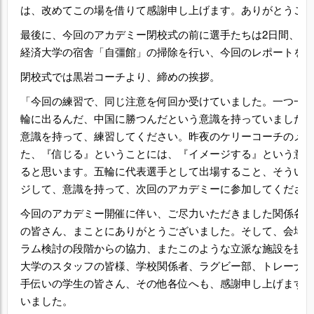
は、改めてこの場を借りて感謝申し上げます。ありがとうご
最後に、今回のアカデミー閉校式の前に選手たちは2日間、お
経済大学の宿舎「自彊館」の掃除を行い、今回のレポートを
閉校式では黒岩コーチより、締めの挨拶。
「今回の練習で、同じ注意を何回か受けていました。一つ一
輪に出るんだ、中国に勝つんだという意識を持っていました
意識を持って、練習してください。昨夜のケリーコーチのメ
た、『信じる』ということには、『イメージする』という意
ると思います。五輪に代表選手として出場すること、そうい
ジして、意識を持って、次回のアカデミーに参加してくださ
今回のアカデミー開催に伴い、ご尽力いただきました関係各
の皆さん、まことにありがとうございました。そして、会場
ラム検討の段階からの協力、またこのような立派な施設を提
大学のスタッフの皆様、学校関係者、ラグビー部、トレーナ
手伝いの学生の皆さん、その他各位へも、感謝申し上げます
いました。