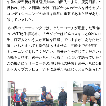
午前の練習後は流通経済大学の山田先生より、疲労回復につ
行われ、特に２日間にかけて何試合ものゲームを行うセブン
コンディショニングの維持は非常に重要であると話があり、
傾けていました。
その夜のミーティングでは、ケリーコーチが用意した五輪に
ョンVTRが披露され、「ラグビーは10%のスキルと90%のメ
千、何万人という人が五輪を目指していますが、あなたたち
選手たちと比べても遜色はありません。五輪までの6年間、も
トレーニングをしてください。自分たちを信じてください」(ケ
五輪を目指す、選手たちへ「心構え」について語っていただ
この機会にケリーコーチの現役時代の映像も選手たちに公開。
ルドカップのレビューVTRに選手たちはじっと目を凝らして