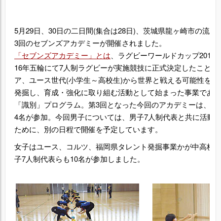
5月29日、30日の二日間(集合は28日)、茨城県龍ヶ崎市の流
3回のセブンズアカデミーが開催されました。
「セブンズアカデミー」とは
、ラグビーワールドカップ2019
16年五輪にて7人制ラグビーが実施競技に正式決定したことを
ア、ユース世代(小学生～高校生)から世界と戦える可能性を秘
発掘し、育成・強化に取り組む活動として始まった事業であ
「識別」プログラム。第3回となった今回のアカデミーは、女
4名が参加。今回男子については、男子7人制代表と共に活動
ために、別の日程で開催を予定しています。
女子はユース、コルツ、福岡県タレント発掘事業かが中高校生が
子7人制代表らも10名が参加しました。