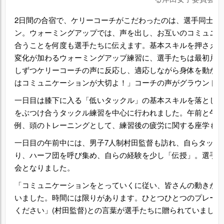
2日間の合宿で、ケリーコーチがこだわったのは、選手同士の
ン。ウォーミングアップでは、声を出し、お互いのコミュニ
合うことを何度も選手たちに伝えます。基本スキルを押さえ
変化が加わるウォーミングアップ練習に、選手たちは最初戸
しずつケリーコーチの声に反応し、適応しながら身体を動かし
はコミュニケーションが大切よ！」コーチの声がグラウンド
一日目は膝下に入る「低いタックル」の基本スキルを落とし
をぶつけ合うタックル練習を中心に行われました。午前と午
例、頭のトレーニングとして、練習後の疲労に関する座学も
一日目の午前中には、男子7人制村田監督も訪れ、自らタック
り、ハーフ団を呼び集め、自らの経験を少し「伝授」。選手
会となりました。
「コミュニケーションをとっていくに従い、皆さんの動きが
いました。時間には限りがあります。ひとつひとつのプレー
ください」(村田監督)との言葉が選手たちに贈られていました