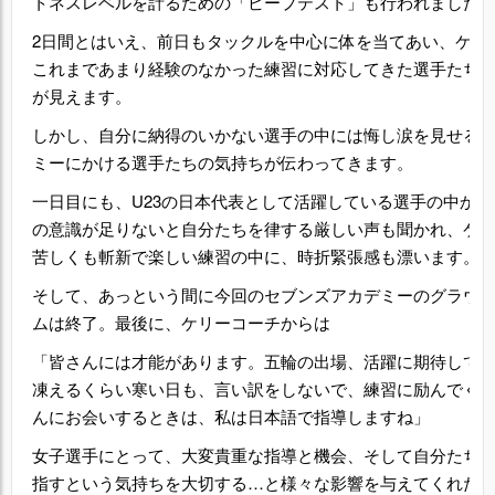
トネスレベルを計るための「ビープテスト」も行われました
2日間とはいえ、前日もタックルを中心に体を当てあい、ケリ
これまであまり経験のなかった練習に対応してきた選手たち
が見えます。
しかし、自分に納得のいかない選手の中には悔し涙を見せる
ミーにかける選手たちの気持ちが伝わってきます。
一日目にも、U23の日本代表として活躍している選手の中か
の意識が足りないと自分たちを律する厳しい声も聞かれ、ケ
苦しくも斬新で楽しい練習の中に、時折緊張感も漂います。
そして、あっという間に今回のセブンズアカデミーのグラウ
ムは終了。最後に、ケリーコーチからは
「皆さんには才能があります。五輪の出場、活躍に期待して
凍えるくらい寒い日も、言い訳をしないで、練習に励んでく
んにお会いするときは、私は日本語で指導しますね」
女子選手にとって、大変貴重な指導と機会、そして自分たち
指すという気持ちを大切する…と様々な影響を与えてくれた