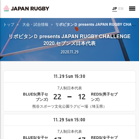
JP
EN
トップ
大会・試合情報
リポビタンＤ presents JAPAN RUGBY CHALLENGE 2020 セブンズ日本代表
リポビタンＤ presents JAPAN RUGBY CHALLENGE
2020 セブンズ日本代表
2020.11.29
11.29
Sun
15:30
7人制日本代表
BLUES(男子セ
REDS(男子セブ
22
12
ブンズ)
ンズ)
熊谷スポーツ文化公園ラグビー場（埼玉県）
11.29
Sun
15:00
7人制日本代表
BLUES(女子セ
REDS(女子セブ