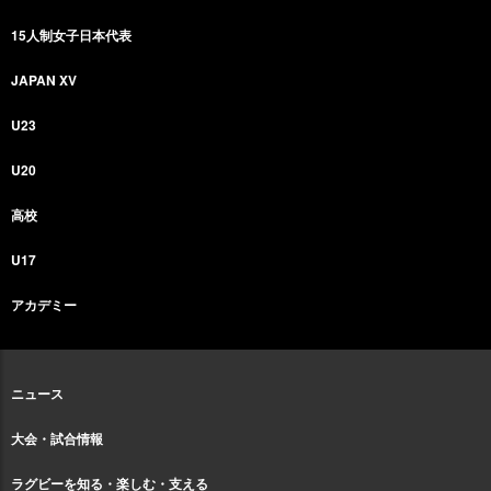
15人制女子日本代表
JAPAN XV
U23
U20
高校
U17
アカデミー
ニュース
大会・試合情報
ラグビーを知る・楽しむ・支える