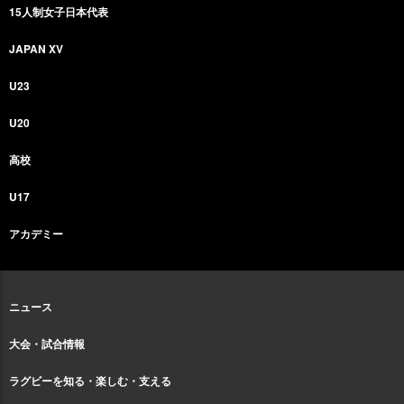
15人制女子日本代表
JAPAN XV
U23
U20
高校
U17
アカデミー
ニュース
大会・試合情報
ラグビーを知る・楽しむ・支える