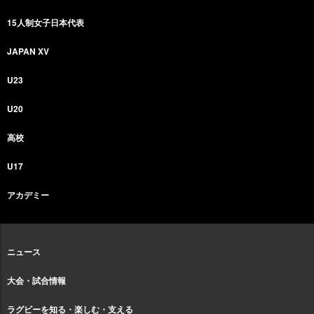
15人制女子日本代表
JAPAN XV
U23
U20
高校
U17
アカデミー
ニュース
大会・試合情報
ラグビーを知る・楽しむ・支える