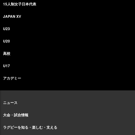
15人制女子日本代表
JAPAN XV
U23
U20
高校
U17
アカデミー
ニュース
大会・試合情報
ラグビーを知る・楽しむ・支える