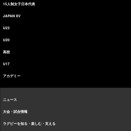
15人制女子日本代表
JAPAN XV
U23
U20
高校
U17
アカデミー
ニュース
大会・試合情報
ラグビーを知る・楽しむ・支える