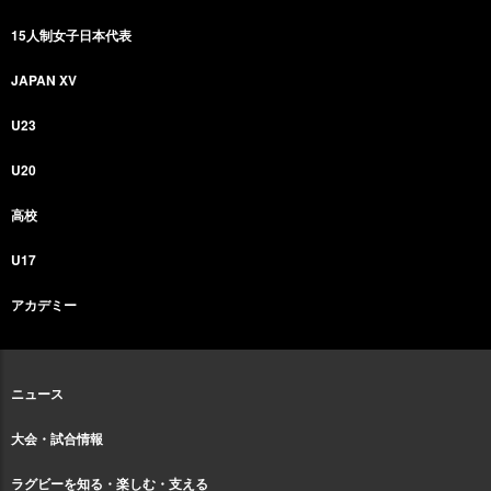
15人制女子日本代表
JAPAN XV
U23
U20
高校
U17
アカデミー
ニュース
大会・試合情報
ラグビーを知る・楽しむ・支える