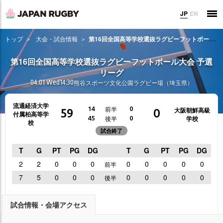
JP
EN
トップ
大会・試合情報
第16回全国高等学校選抜ラグビーフットボール大会 予選リーグ
第16回全国高等学校選抜ラグビーフットボール大会 予選
リーグ
04.01 Wed
14:30
熊谷スポーツ文化公園ラグビー場（埼玉県）
流通経済大学
前半
14
0
大阪朝鮮高級
59
0
付属柏高等学
学校
後半
45
0
校
試合終了
T
G
PT
PG
DG
T
G
PT
PG
DG
2
2
0
0
0
0
0
0
0
0
前半
7
5
0
0
0
0
0
0
0
0
後半
試合情報・会場アクセス