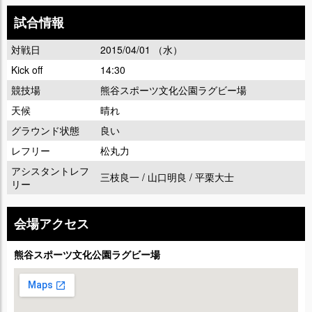
試合情報
対戦日
2015/04/01 （水）
Kick off
14:30
競技場
熊谷スポーツ文化公園ラグビー場
天候
晴れ
グラウンド状態
良い
レフリー
松丸力
アシスタントレフ
三枝良一 / 山口明良 / 平栗大士
リー
会場アクセス
熊谷スポーツ文化公園ラグビー場