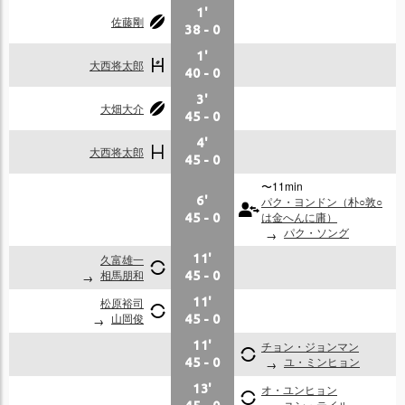
1'
佐藤剛
38
-
0
1'
大西将太郎
40
-
0
3'
大畑大介
45
-
0
4'
大西将太郎
45
-
0
〜11min
6'
パク・ヨンドン（朴○敦○
は金へんに庸）
45
-
0
パク・ソング
久富雄一
11'
相馬朋和
45
-
0
松原裕司
11'
山岡俊
45
-
0
11'
チョン・ジョンマン
ユ・ミンヒョン
45
-
0
13'
オ・ユンヒョン
ユン・テイル