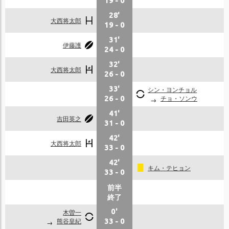
19
-
0
28'
大西将太郎
19
-
0
31'
伊藤護
24
-
0
32'
大西将太郎
26
-
0
33'
シン・ヨンチョル
チョ・ソンウ
26
-
0
41'
吉田英之
31
-
0
42'
大西将太郎
33
-
0
42'
キム・テヒョン
33
-
0
前半
終了
木曽一
0'
熊谷皇紀
33
-
0