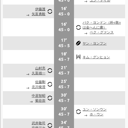
45
-
0
伊藤護
16'
矢富勇毅
45
-
0
パク・ヨンドン（朴○敦○
16'
は金へんに庸）
45
-
0
ペク・グァンス
17'
ヤン・ヨンフン
45
-
5
18'
キム・グンヒョン
45
-
7
山村亮
21'
久富雄一
45
-
7
佐藤剛
25'
北川俊澄
45
-
7
中居智昭
30'
菊谷崇
45
-
7
30'
ユン・ソンウン
ホ・ウン
45
-
7
武井敬司
34'
安藤栄次