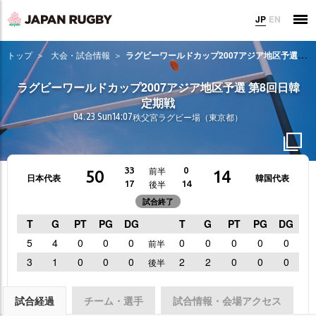
JP
EN
トップ
大会・試合情報
ラグビーワールドカップ2007アジア地区予選 第8回日韓定期戦
ラグビーワールドカップ2007アジア地区予選 第8回日韓
定期戦
04.23 Sun
14:07
秩父宮ラグビー場（東京都）
前半
33
0
50
14
日本代表
韓国代表
後半
17
14
試合終了
T
G
PT
PG
DG
T
G
PT
PG
DG
5
4
0
0
0
0
0
0
0
0
前半
3
1
0
0
0
2
2
0
0
0
後半
試合経過
チーム・選手
試合情報・会場アクセス