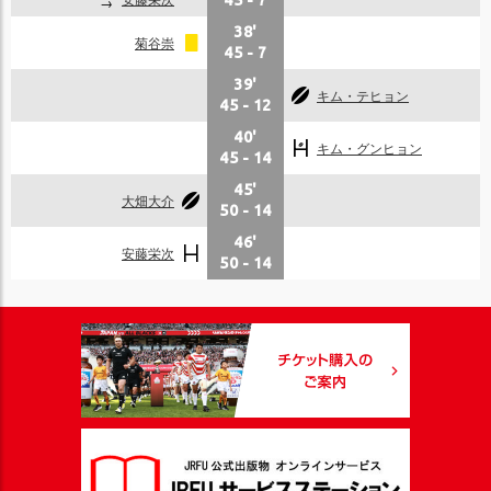
45
-
7
38'
菊谷崇
45
-
7
39'
キム・テヒョン
45
-
12
40'
キム・グンヒョン
45
-
14
45'
大畑大介
50
-
14
46'
安藤栄次
50
-
14