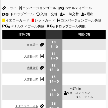
トライ
コンバージョンゴール
ペナルティゴール
ドロップゴール
入替・交替
一時交替
退出
イエローカード
レッドカード
コンバージョンゴール失敗
ペナルティゴール失敗
ドロップゴール失敗
日本代表
韓国代表
10'
久富雄一
5
-
0
11'
大西将太郎
7
-
0
12'
武井敬司
12
-
0
13'
大西将太郎
14
-
0
〜27min
24'
オ・ユンヒョン
14
-
0
ユン・テイル
26'
ナタニエラ・オト