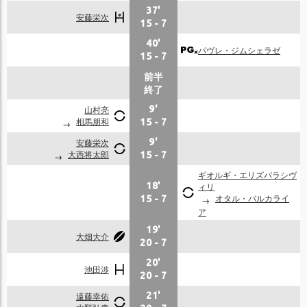
37'
安藤栄次
15
-
7
40'
パヴレ・ジムシェラゼ
15
-
7
前半
終了
山村亮
9'
相馬朋和
15
-
7
安藤栄次
9'
大西将太郎
15
-
7
ギオルギ・エリズバラシヴ
18'
ィリ
オタル・バルカライ
15
-
7
ア
19'
大畑大介
20
-
7
20'
池田渉
20
-
7
遠藤幸佑
21'