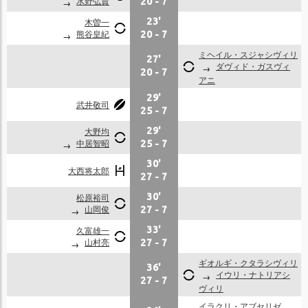
水野弘貴
20
-
7
木曽一
23'
熊谷皇紀
20
-
7
ミヘイル・スジャシヴィリ
27'
ダヴィド・ガスヴィ
20
-
7
アニ
29'
武井敬司
25
-
7
大野均
29'
中居智昭
25
-
7
30'
大西将太郎
27
-
7
松原裕司
30'
山岡俊
27
-
7
久富雄一
33'
山村亮
27
-
7
ギオルギ・クタラシヴィリ
36'
イウリ・ナトリアシ
27
-
7
ヴィリ
イラクリ・アブセリゼ