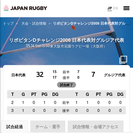
JP
EN
トップ
大会・試合情報
リポビタンDチャレンジ2006 日本代表対グルジア代表
リポビタンDチャレンジ2006 日本代表対グルジア代表
05.14 Sun
13:00
東大阪市花園ラグビー場（大阪府）
前半
15
7
32
7
日本代表
グルジア代表
後半
17
0
試合終了
T
G
PT
PG
DG
T
G
PT
PG
DG
2
1
0
1
0
1
1
0
0
0
前半
3
1
0
0
0
0
0
0
0
0
後半
試合経過
チーム・選手
試合情報・会場アクセス