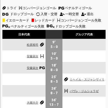
トライ
コンバージョンゴール
ペナルティゴール
ドロップゴール
入替・交替
一時交替
退出
イエローカード
レッドカード
コンバージョンゴール失敗
ペナルティゴール失敗
ドロップゴール失敗
日本代表
グルジア代表
9'
松原裕司
5
-
0
10'
安藤栄次
5
-
0
18'
安藤栄次
8
-
0
25'
ミヘイル・スジャシヴィリ
8
-
5
26'
パヴレ・ジムシェラゼ
8
-
7
36'
大畑大介
13
-
7