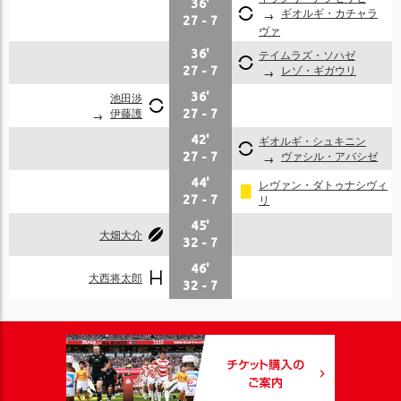
36'
ギオルギ・カチャラ
27
-
7
ヴァ
36'
テイムラズ・ソハゼ
レゾ・ギガウリ
27
-
7
池田渉
36'
伊藤護
27
-
7
42'
ギオルギ・シュキニン
ヴァシル・アバシゼ
27
-
7
44'
レヴァン・ダトゥナシヴィ
リ
27
-
7
45'
大畑大介
32
-
7
46'
大西将太郎
32
-
7