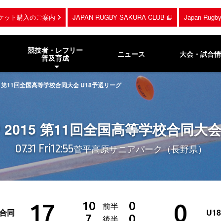
ケット購入のご案内
JAPAN RUGBY SAKURA CLUB
Japan Rug
競技者・レフリー
ニュース
大会・試合情
普及育成
015 第11回全国高等学校合同大会 U18予選リーグ
UP 2015 第11回全国高等学校合同大
07.31 Fri
12:55
菅平高原サニアパーク（長野県）
17
0
10
0
前半
ク合同
U1
7
0
後半