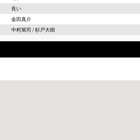
良い
金田真介
中村篤司 / 杉戸大樹