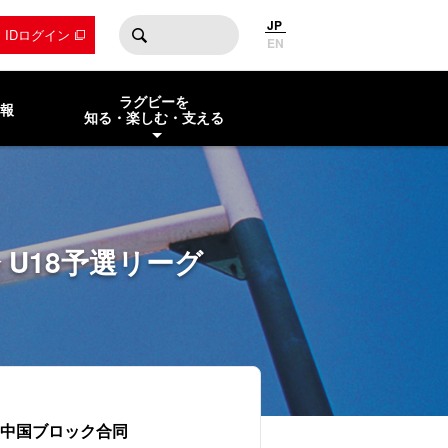
JP
by IDログイン
EN
ラグビーを
報
知る・楽しむ・支える
会 U18予選リーグ
8中国ブロック合同