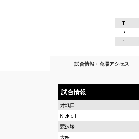
T
2
1
試合情報・会場アクセス
試合情報
対戦日
Kick off
競技場
天候