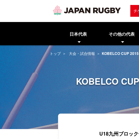
チ
日本代表
その他の代表
トップ
大会・試合情報
KOBELCO CUP 2
KOBELCO C
U18九州ブロッ