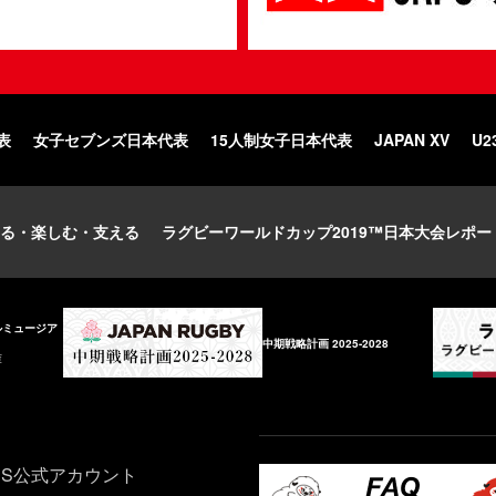
表
女子セブンズ日本代表
15人制女子日本代表
JAPAN XV
U2
る・楽しむ・支える
ラグビーワールドカップ2019™日本大会レポー
ルミュージア
中期戦略計画 2025-2028
庫
NS公式アカウント