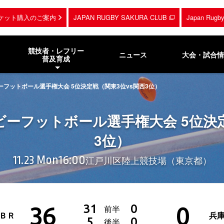
ケット購入のご案内
JAPAN RUGBY SAKURA CLUB
Japan Rug
競技者・レフリー
ニュース
大会・試合情
普及育成
ーフットボール選手権大会 5位決定戦（関東3位vs関西3位）
ビーフットボール選手権大会 5位決定
3位）
11.23 Mon
16:00
江戸川区陸上競技場（東京都）
36
0
31
0
前半
ＢＲ
兵
5
0
後半