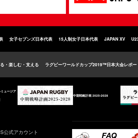
表
女子セブンズ日本代表
15人制女子日本代表
JAPAN XV
U2
る・楽しむ・支える
ラグビーワールドカップ2019™日本大会レポー
ルミュージア
中期戦略計画 2025-2028
庫
NS公式アカウント