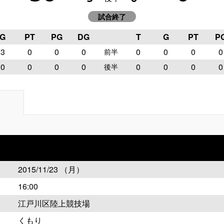
試合終了
G
PT
PG
DG
T
G
PT
P
3
0
0
0
0
0
0
0
前半
0
0
0
0
0
0
0
0
後半
2015/11/23 （月）
16:00
江戸川区陸上競技場
くもり