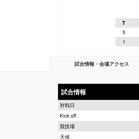
T
5
1
試合情報・会場アクセス
試合情報
対戦日
Kick off
競技場
天候