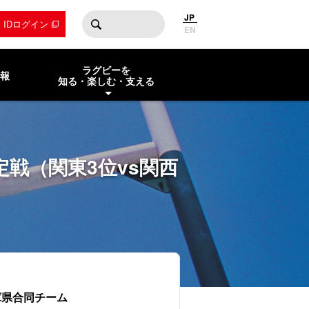
JP
by IDログイン
EN
ラグビーを
報
知る・楽しむ・支える
戦（関東3位vs関西
庫県合同チーム