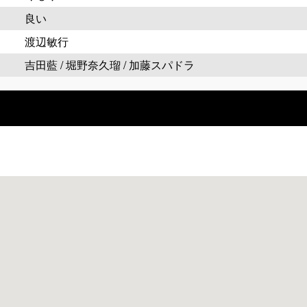
良い
渡辺敏行
吉田藍 / 堀野奈久瑠 / 加藤スパドラ