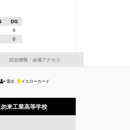
G
DG
0
0
試合情報・会場アクセス
退出
イエローカード
立勿来工業高等学校