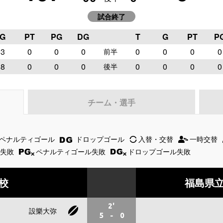
試合終了
G
PT
PG
DG
T
G
PT
P
3
0
0
0
0
0
0
0
前半
8
0
0
0
0
0
0
0
後半
チーム・選手
ペナルティゴール
ドロップゴール
入替・交替
一時交替
失敗
ペナルティゴール失敗
ドロップゴール失敗
校
福島県
2'
設樂大弥
5
-
0