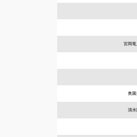
宮岡竜
奥園
清水