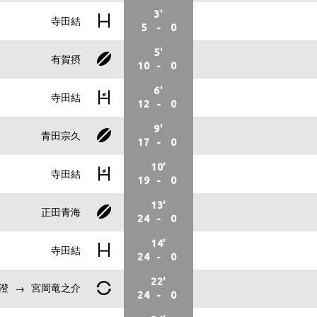
3'
寺田結
5
-
0
5'
有賀摂
10
-
0
6'
寺田結
12
-
0
9'
青田宗久
17
-
0
10'
寺田結
19
-
0
13'
正田青海
24
-
0
14'
寺田結
24
-
0
22'
澄
宮岡竜之介
24
-
0