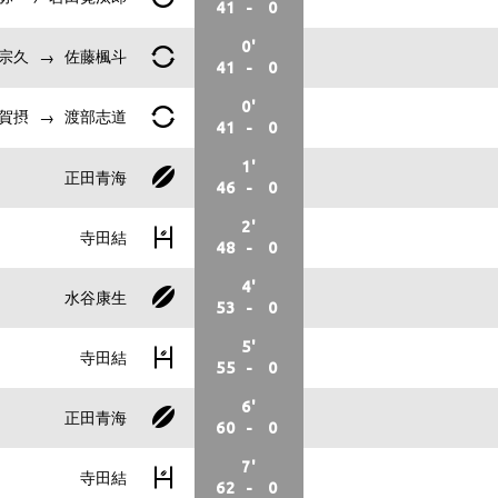
41
-
0
0'
宗久
佐藤楓斗
41
-
0
0'
賀摂
渡部志道
41
-
0
1'
正田青海
46
-
0
2'
寺田結
48
-
0
4'
水谷康生
53
-
0
5'
寺田結
55
-
0
6'
正田青海
60
-
0
7'
寺田結
62
-
0