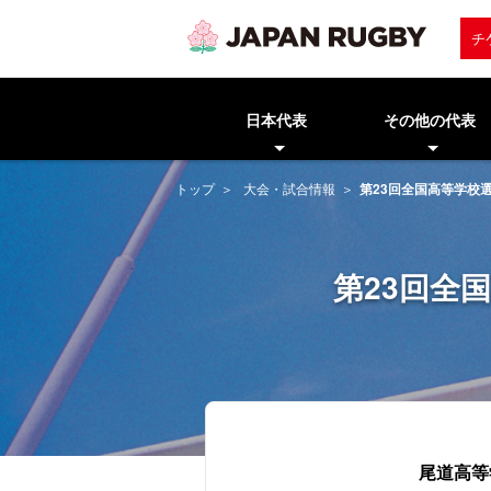
チ
日本代表
その他の代表
トップ
大会・試合情報
第23回全国高等学校
第23回全
尾道高等