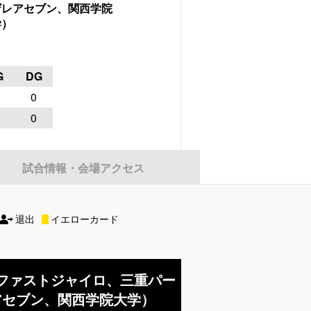
ザレアセブン、関西学院
学）
G
DG
0
0
試合情報・会場アクセス
退出
イエローカード
ファストジャイロ、三重パー
アセブン、関西学院大学）