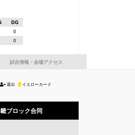
G
DG
0
0
試合情報・会場アクセス
退出
イエローカード
近畿ブロック合同