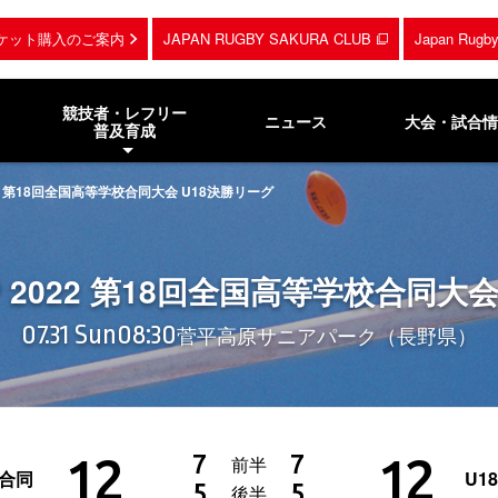
ケット購入のご案内
JAPAN RUGBY SAKURA CLUB
Japan Rug
競技者・レフリー
ニュース
大会・試合情
普及育成
022 第18回全国高等学校合同大会 U18決勝リーグ
UP 2022 第18回全国高等学校合同大
07.31 Sun
08:30
菅平高原サニアパーク（長野県）
12
12
7
7
前半
ク合同
U1
5
5
後半