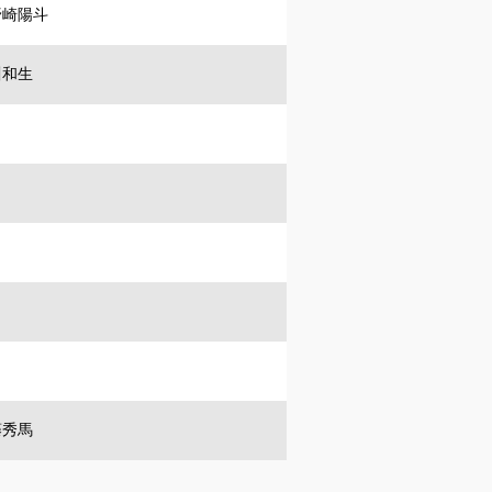
崎陽斗
和生
秀馬