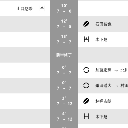
10'
山口悠希
7
-
0
12'
石田智也
7
-
5
13'
木下趣
7
-
7
前半
終了
0'
加藤宏輝
北川
7
-
7
0'
鎌田遥大
村
7
-
7
3'
林禅吉朗
7
-
12
4'
木下趣
7
-
12