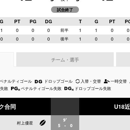
試合終了
G
PT
PG
DG
T
G
PT
P
1
0
0
0
1
1
0
0
前半
0
0
0
0
1
0
0
0
後半
チーム・選手
ペナルティゴール
ドロップゴール
入替・交替
一時交替
失敗
ペナルティゴール失敗
ドロップゴール失敗
ック合同
U18
9'
村上優星
5
-
0