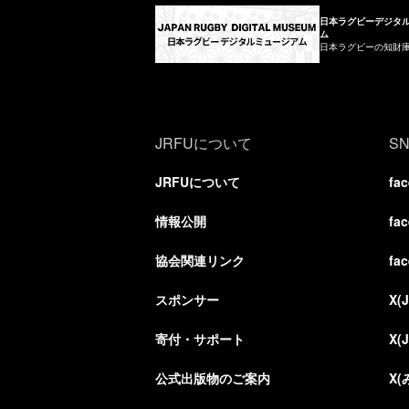
日本ラグビーデジタ
ム
日本ラグビーの知財
JRFUについて
S
JRFUについて
fa
情報公開
fa
協会関連リンク
fa
スポンサー
X(
寄付・サポート
X(
公式出版物のご案内
X