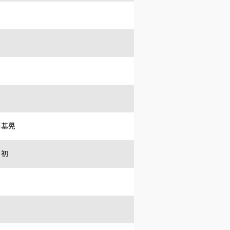
基晃
田初