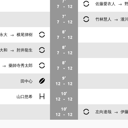
7'
佐藤愛衣人
野
7
-
12
7'
竹林慧人
瀧川
7
-
12
8'
永大
横尾律樹
7
-
12
8'
大和
肘井龍生
7
-
12
8'
藥師寺秀太郎
7
-
12
9'
田中心
12
-
12
10'
山口悠希
12
-
12
10'
左向達哉
伊藤
12
-
12