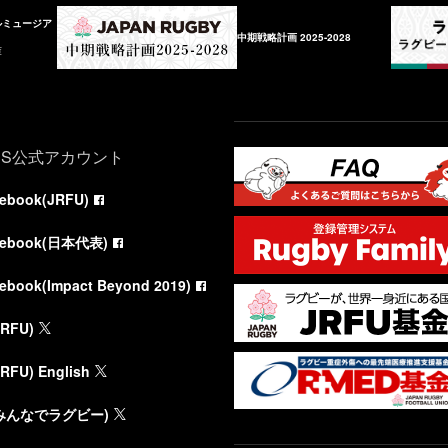
ルミュージア
中期戦略計画 2025-2028
庫
NS公式アカウント
cebook(JRFU)
cebook(日本代表)
cebook(Impact Beyond 2019)
JRFU)
JRFU) English
(みんなでラグビー)