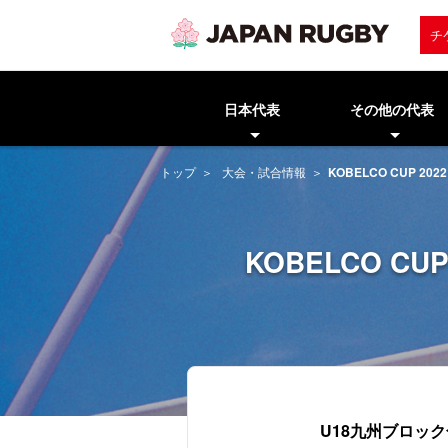
チ
日本代表
その他の代表
トップ
大会・試合情報
KOBELCO CUP 2
KOBELCO C
U18九州ブロッ