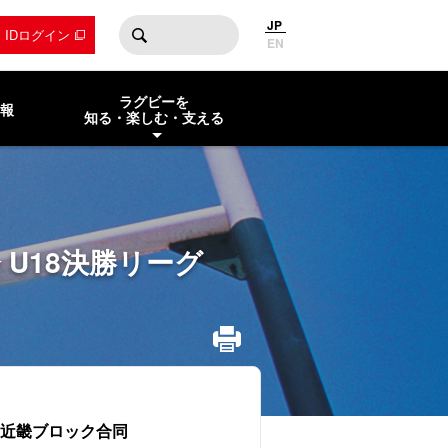
JP
by IDログイン
EN
ラグビーを
報
知る・楽しむ・支える
会 U18決勝リーグ
8近畿ブロック合同