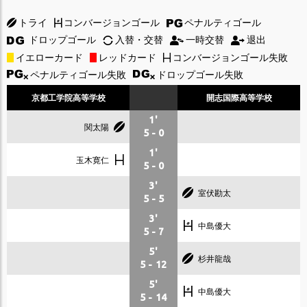
トライ
コンバージョンゴール
ペナルティゴール
ドロップゴール
入替・交替
一時交替
退出
イエローカード
レッドカード
コンバージョンゴール失敗
ペナルティゴール失敗
ドロップゴール失敗
京都工学院高等学校
開志国際高等学校
1'
関太陽
5
-
0
1'
玉木寛仁
5
-
0
3'
室伏勘太
5
-
5
3'
中島優大
5
-
7
5'
杉井龍哉
5
-
12
5'
中島優大
5
-
14