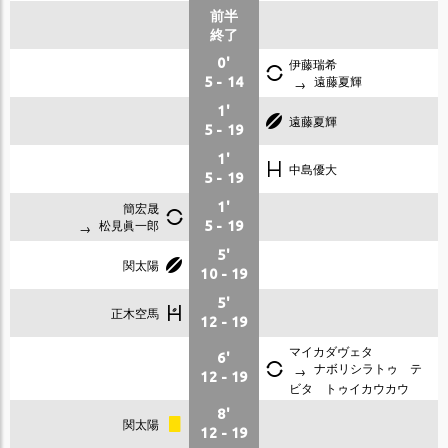
前半
終了
0'
伊藤瑞希
遠藤夏輝
5
-
14
1'
遠藤夏輝
5
-
19
1'
中島優大
5
-
19
簡宏晟
1'
松見眞一郎
5
-
19
5'
関太陽
10
-
19
5'
正木空馬
12
-
19
マイカダヴェタ
6'
ナボリシラトゥ テ
12
-
19
ビタ トゥイカウカウ
8'
関太陽
12
-
19