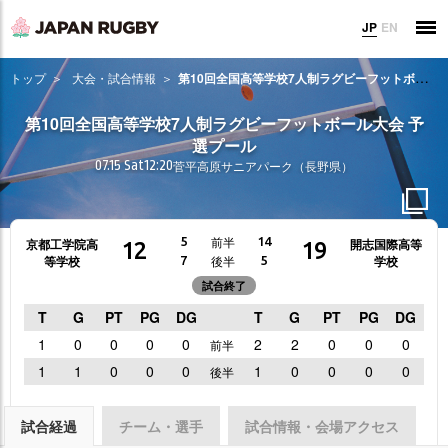
JP
EN
トップ
大会・試合情報
第10回全国高等学校7人制ラグビーフットボール大会 予選プール
第10回全国高等学校7人制ラグビーフットボール大会 予
選プール
07.15 Sat
12:20
菅平高原サニアパーク（長野県）
前半
5
14
京都工学院高
開志国際高等
12
19
等学校
学校
後半
7
5
試合終了
T
G
PT
PG
DG
T
G
PT
PG
DG
1
0
0
0
0
2
2
0
0
0
前半
1
1
0
0
0
1
0
0
0
0
後半
試合経過
チーム・選手
試合情報・会場アクセス