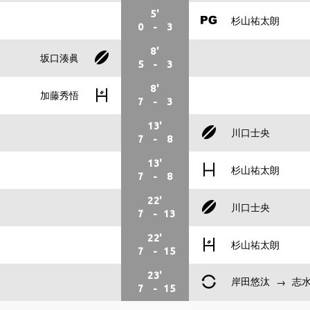
5'
杉山祐太朗
0
-
3
8'
坂口湊眞
5
-
3
8'
加藤秀悟
7
-
3
13'
川口士央
7
-
8
13'
杉山祐太朗
7
-
8
22'
川口士央
7
-
13
22'
杉山祐太朗
7
-
15
23'
岸田悠汰
志水
7
-
15