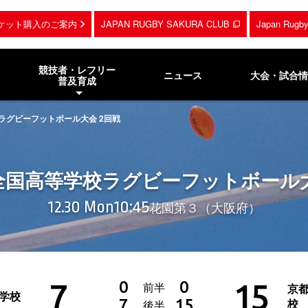
ケット購入のご案内
JAPAN RUGBY SAKURA CLUB
Japan Rug
競技者・レフリー
ニュース
大会・試合情
普及育成
校ラグビーフットボール大会 2回戦
回全国高等学校ラグビーフットボール大
12.30 Mon
10:45
花園第３（大阪府）
7
15
0
0
前半
京
学校
7
15
校
後半