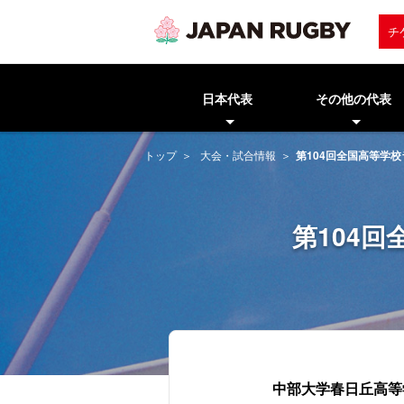
チ
日本代表
その他の代表
トップ
大会・試合情報
第104回全国高等学
第104
中部大学春日丘高等