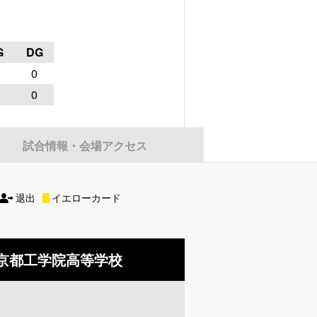
G
DG
0
0
試合情報・会場アクセス
退出
イエローカード
京都工学院高等学校