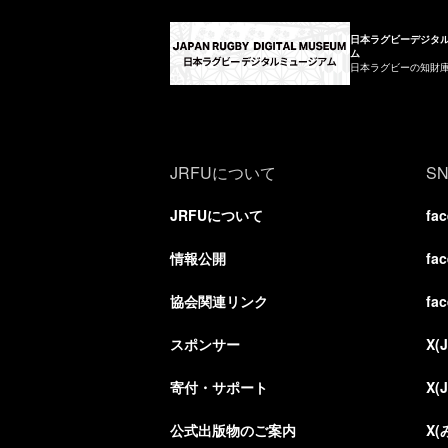
日本ラグビーデジタ
ム
日本ラグビーの知財
JRFUについて
S
JRFUについて
fa
情報公開
fa
協会関連リンク
fa
スポンサー
X(
寄付・サポート
X(
公式出版物のご案内
X