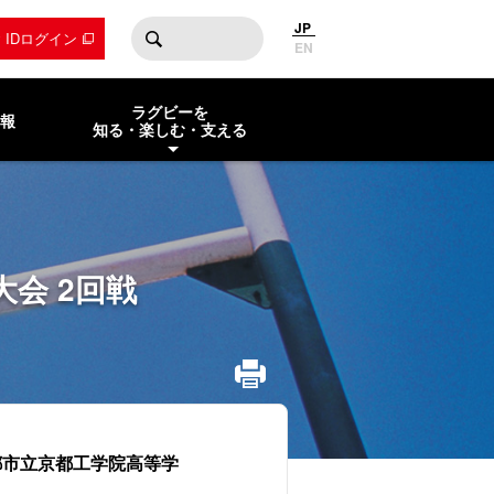
JP
by IDログイン
EN
ラグビーを
報
知る・楽しむ・支える
会 2回戦
都市立京都工学院高等学