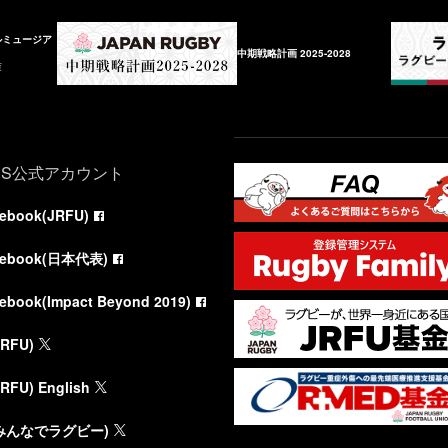
ルミュージア
中期戦略計画 2025-2028
庫
NS公式アカウント
cebook(JRFU)
cebook(日本代表)
cebook(Impact Beyond 2019)
JRFU)
JRFU) English
(みんなでラグビー)