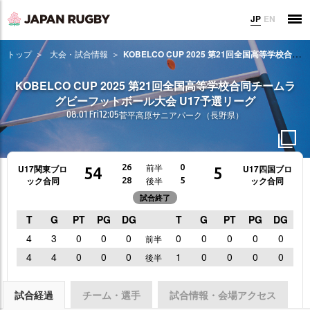
JP
EN
トップ
大会・試合情報
KOBELCO CUP 2025 第21回全国高等学校合同チームラグビーフットボール大会 U17予選リーグ
KOBELCO CUP 2025 第21回全国高等学校合同チームラ
グビーフットボール大会 U17予選リーグ
08.01 Fri
12:05
菅平高原サニアパーク（長野県）
前半
26
0
U17関東ブロ
U17四国ブロ
54
5
ック合同
ック合同
後半
28
5
試合終了
T
G
PT
PG
DG
T
G
PT
PG
DG
4
3
0
0
0
0
0
0
0
0
前半
4
4
0
0
0
1
0
0
0
0
後半
試合経過
チーム・選手
試合情報・会場アクセス