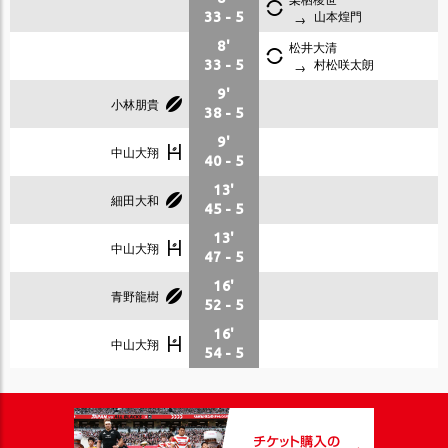
山本煌門
33
-
5
8'
松井大清
村松咲太朗
33
-
5
9'
小林朋貴
38
-
5
9'
中山大翔
40
-
5
13'
細田大和
45
-
5
13'
中山大翔
47
-
5
16'
青野龍樹
52
-
5
16'
中山大翔
54
-
5