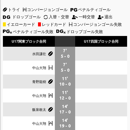
トライ
コンバージョンゴール
ペナルティゴール
ドロップゴール
入替・交替
一時交替
退出
イエローカード
レッドカード
コンバージョンゴール失敗
ペナルティゴール失敗
ドロップゴール失敗
U17関東ブロック合同
U17四国ブロック合同
7'
水田謙壮
5
-
0
7'
中山大翔
5
-
0
11'
青野龍樹
10
-
0
11'
中山大翔
12
-
0
14'
飯泉敢太
17
-
0
14'
中山大翔
19
-
0