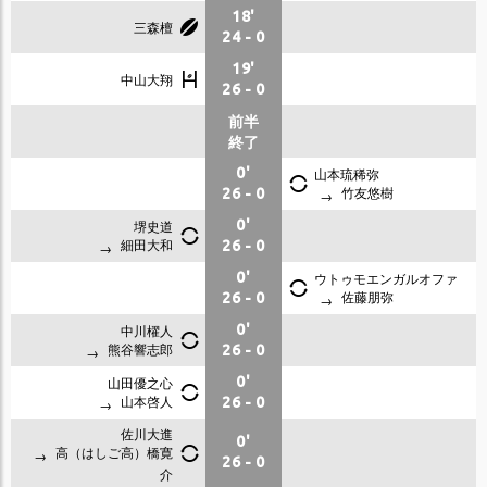
18'
三森檀
24
-
0
19'
中山大翔
26
-
0
前半
終了
0'
山本琉稀弥
竹友悠樹
26
-
0
堺史道
0'
細田大和
26
-
0
0'
ウトゥモエンガルオファ
佐藤朋弥
26
-
0
中川櫂人
0'
熊谷響志郎
26
-
0
山田優之心
0'
山本啓人
26
-
0
佐川大進
0'
高（はしご高）橋寛
26
-
0
介