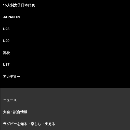
15人制女子日本代表
JAPAN XV
U23
U20
高校
U17
アカデミー
ニュース
大会・試合情報
ラグビーを知る・楽しむ・支える