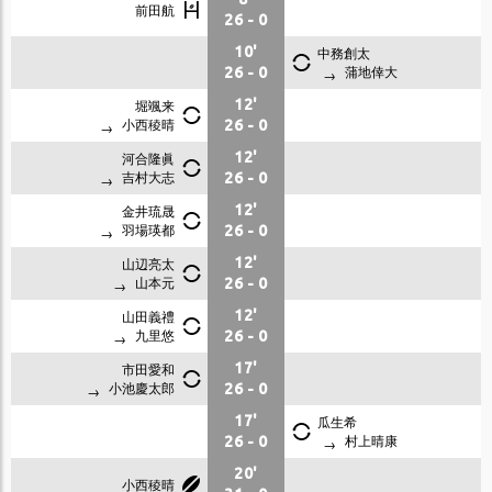
前田航
26
-
0
10'
中務創太
蒲地倖大
26
-
0
堀颯来
12'
小西稜晴
26
-
0
河合隆眞
12'
吉村大志
26
-
0
金井琉晟
12'
羽場瑛都
26
-
0
山辺亮太
12'
山本元
26
-
0
山田義禮
12'
九里悠
26
-
0
市田愛和
17'
小池慶太郎
26
-
0
17'
瓜生希
村上晴康
26
-
0
20'
小西稜晴