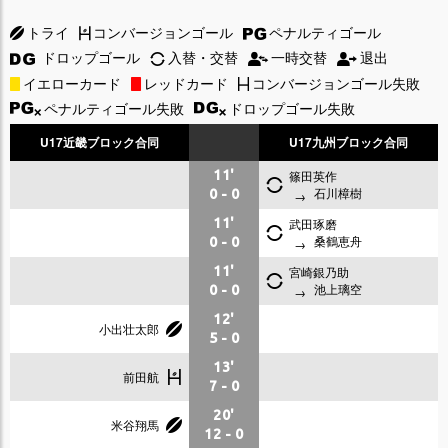
トライ
コンバージョンゴール
ペナルティゴール
ドロップゴール
入替・交替
一時交替
退出
イエローカード
レッドカード
コンバージョンゴール失敗
ペナルティゴール失敗
ドロップゴール失敗
U17近畿ブロック合同
U17九州ブロック合同
11'
篠田英作
石川樟樹
0
-
0
11'
武田琢磨
桑鶴恵舟
0
-
0
11'
宮崎銀乃助
池上璃空
0
-
0
12'
小出壮太郎
5
-
0
13'
前田航
7
-
0
20'
米谷翔馬
12
-
0