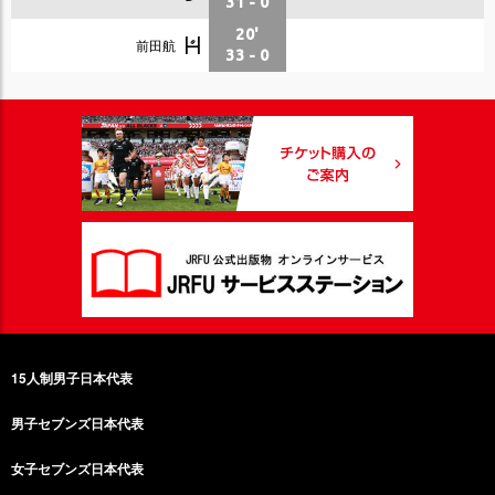
31
-
0
20'
前田航
33
-
0
15人制男子日本代表
男子セブンズ日本代表
女子セブンズ日本代表