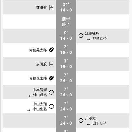
21'
前田航
14
-
0
前半
終了
0'
江越徠翔
神崎喜裕
14
-
0
2'
赤穂晃太郎
19
-
0
3'
前田航
19
-
0
7'
赤穂晃太郎
24
-
0
山本智輝
7'
村山颯馬
24
-
0
中山太翔
7'
小山生起
24
-
0
7'
川添丈
山下心平
24
-
0
8'