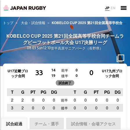
JP
EN
トップ
大会・試合情報
KOBELCO CUP 2025 第21回全国高等学校合同チームラグビーフットボール大会 U17決勝リーグ
KOBELCO CUP 2025 第21回全国高等学校合同チームラ
グビーフットボール大会 U17決勝リーグ
08.03 Sun
12:10
菅平高原サニアパーク（長野県）
前半
14
0
U17近畿ブロ
U17九州ブロ
33
0
ック合同
ック合同
後半
19
0
試合終了
T
G
PT
PG
DG
T
G
PT
PG
DG
2
2
0
0
0
0
0
0
0
0
前半
3
2
0
0
0
0
0
0
0
0
後半
試合経過
チーム・選手
試合情報・会場アクセス