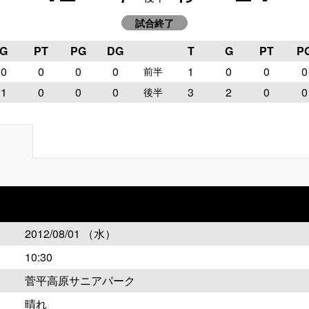
試合終了
G
PT
PG
DG
T
G
PT
P
0
0
0
0
1
0
0
0
前半
1
0
0
0
3
2
0
0
後半
2012/08/01 （水）
10:30
菅平高原サニアパーク
晴れ