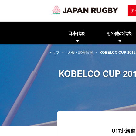
チ
日本代表
その他の代表
トップ
大会・試合情報
KOBELCO CUP 
KOBELCO CUP
U17北海