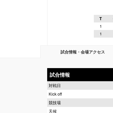
T
1
1
試合情報・会場アクセス
試合情報
対戦日
Kick off
競技場
天候