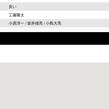
良い
工藤隆太
小原淳一 / 坂井雄亮 / 小島大亮