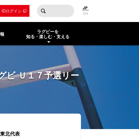
JP
by IDログイン
EN
ラグビーを
報
知る・楽しむ・支える
ムラグビ Ｕ１７予選リー
7東北代表