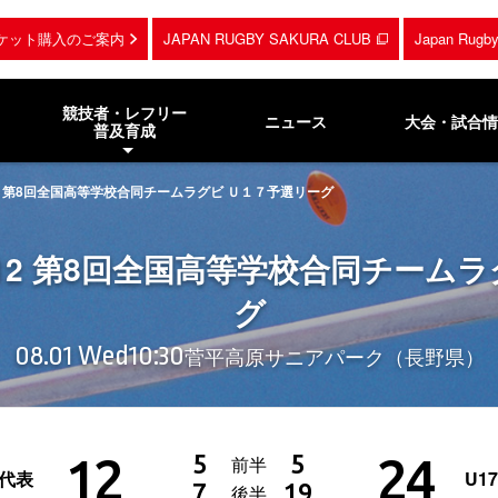
ケット購入のご案内
JAPAN RUGBY SAKURA CLUB
Japan Rug
競技者・レフリー
ニュース
大会・試合情
普及育成
2012 第8回全国高等学校合同チームラグビ Ｕ１７予選リーグ
 2012 第8回全国高等学校合同チー
グ
08.01 Wed
10:30
菅平高原サニアパーク（長野県）
12
24
5
5
前半
道代表
U1
7
19
後半