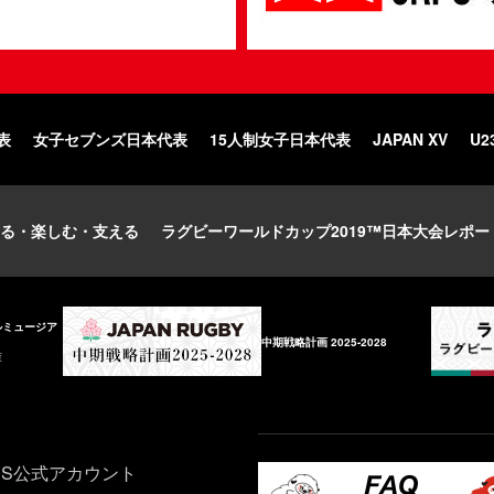
表
女子セブンズ日本代表
15人制女子日本代表
JAPAN XV
U2
る・楽しむ・支える
ラグビーワールドカップ2019™日本大会レポー
ルミュージア
中期戦略計画 2025-2028
庫
NS公式アカウント