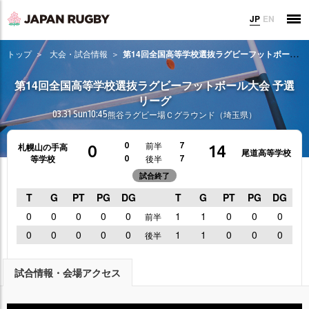
JP
EN
トップ
大会・試合情報
第14回全国高等学校選抜ラグビーフットボール大会 予選リーグ
第14回全国高等学校選抜ラグビーフットボール大会 予選
リーグ
03.31 Sun
10:45
熊谷ラグビー場Ｃグラウンド（埼玉県）
前半
0
7
札幌山の手高
0
14
尾道高等学校
等学校
後半
0
7
試合終了
T
G
PT
PG
DG
T
G
PT
PG
DG
0
0
0
0
0
1
1
0
0
0
前半
0
0
0
0
0
1
1
0
0
0
後半
試合情報・会場アクセス