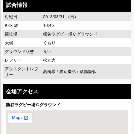
試合情報
対戦日
2013/03/31 （日）
Kick off
10:45
競技場
熊谷ラグビー場Ｃグラウンド
天候
くもり
グラウンド状態
良い
レフリー
松丸力
アシスタントレフ
高橋希 / 渡辺慶弘 / 礒部隆弘
リー
会場アクセス
熊谷ラグビー場Ｃグラウンド