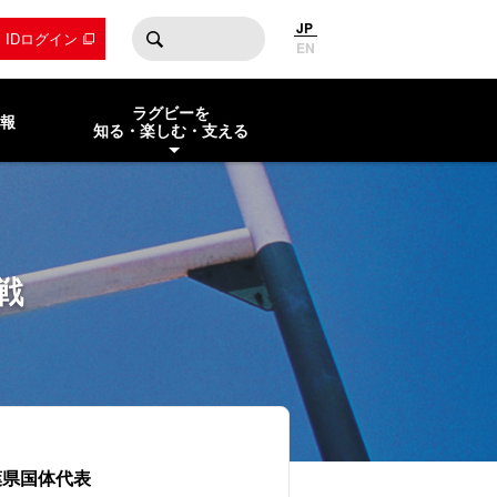
JP
by IDログイン
EN
ラグビーを
報
知る・楽しむ・支える
戦
葉県国体代表