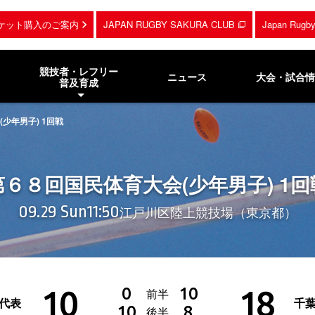
ケット購入のご案内
JAPAN RUGBY SAKURA CLUB
Japan Rug
競技者・レフリー
ニュース
大会・試合情
普及育成
少年男子) 1回戦
第６８回国民体育大会(少年男子) 1回
09.29 Sun
11:50
江戸川区陸上競技場（東京都）
10
18
0
10
前半
代表
千
10
8
後半