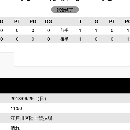
試合終了
G
PT
PG
DG
T
G
PT
P
0
0
0
0
1
1
0
1
前半
0
0
0
0
1
0
0
1
後半
2013/09/29 （日）
11:50
江戸川区陸上競技場
晴れ