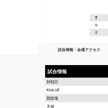
T
0
2
試合情報・会場アクセス
試合情報
対戦日
Kick off
競技場
天候