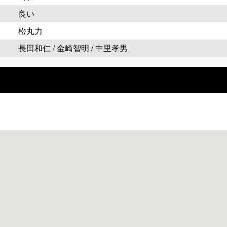
良い
松丸力
長田和仁 / 金崎智明 / 中里孝男