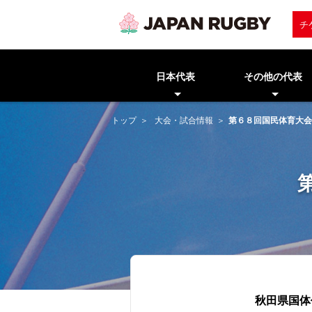
チ
日本代表
その他の代表
トップ
大会・試合情報
第６８回国民体育大会(
秋田県国体