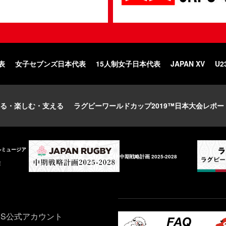
表
女子セブンズ日本代表
15人制女子日本代表
JAPAN XV
U2
る・楽しむ・支える
ラグビーワールドカップ2019™日本大会レポー
ルミュージア
中期戦略計画 2025-2028
庫
NS公式アカウント