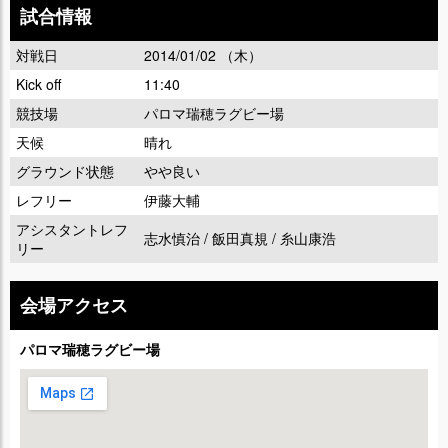
試合情報
対戦日
2014/01/02 （木）
Kick off
11:40
競技場
パロマ瑞穂ラグビー場
天候
晴れ
グラウンド状態
やや良い
レフリー
伊藤大輔
アシスタントレフ
志水慎治 / 飯田真規 / 糸山康浩
リー
会場アクセス
パロマ瑞穂ラグビー場