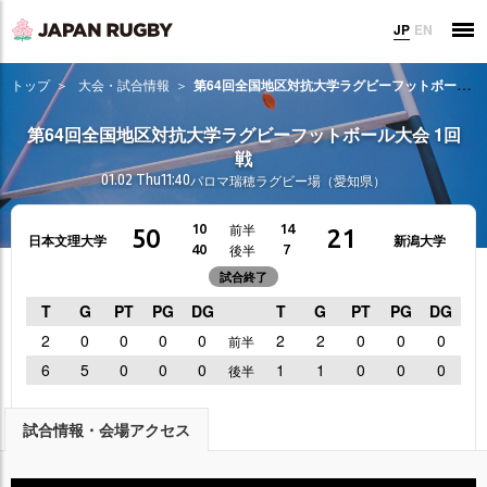
JP
EN
トップ
大会・試合情報
第64回全国地区対抗大学ラグビーフットボール大会 1回戦
第64回全国地区対抗大学ラグビーフットボール大会 1回
戦
01.02 Thu
11:40
パロマ瑞穂ラグビー場（愛知県）
前半
10
14
50
21
日本文理大学
新潟大学
後半
40
7
試合終了
T
G
PT
PG
DG
T
G
PT
PG
DG
2
0
0
0
0
2
2
0
0
0
前半
6
5
0
0
0
1
1
0
0
0
後半
試合情報・会場アクセス