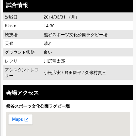
試合情報
対戦日
2014/03/31 （月）
Kick off
14:30
競技場
熊谷スポーツ文化公園ラグビー場
天候
晴れ
グラウンド状態
良い
レフリー
川尻竜太郎
アシスタントレフ
小松広実 / 野田康平 / 久米村貴三
リー
会場アクセス
熊谷スポーツ文化公園ラグビー場