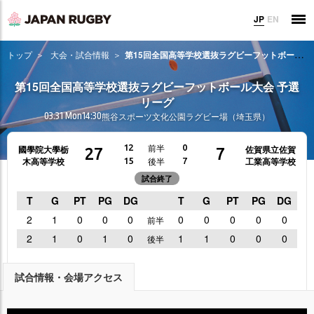
JP
EN
トップ
大会・試合情報
第15回全国高等学校選抜ラグビーフットボール大会 予選リーグ
第15回全国高等学校選抜ラグビーフットボール大会 予選
リーグ
03.31 Mon
14:30
熊谷スポーツ文化公園ラグビー場（埼玉県）
前半
12
0
國學院大學栃
佐賀県立佐賀
27
7
木高等学校
工業高等学校
後半
15
7
試合終了
T
G
PT
PG
DG
T
G
PT
PG
DG
2
1
0
0
0
0
0
0
0
0
前半
2
1
0
1
0
1
1
0
0
0
後半
試合情報・会場アクセス