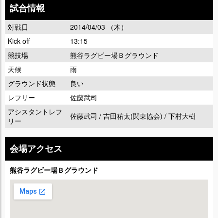
試合情報
対戦日
2014/04/03 （木）
Kick off
13:15
競技場
熊谷ラグビー場Ｂグラウンド
天候
雨
グラウンド状態
良い
レフリー
佐藤武司
アシスタントレフ
佐藤武司 / 吉田祐太(関東協会) / 下村大樹
リー
会場アクセス
熊谷ラグビー場Ｂグラウンド