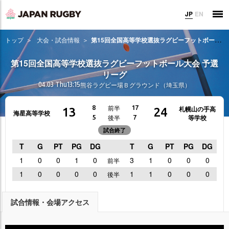
JP
EN
トップ
大会・試合情報
第15回全国高等学校選抜ラグビーフットボール大会 予選リーグ
第15回全国高等学校選抜ラグビーフットボール大会 予選
リーグ
04.03 Thu
13:15
熊谷ラグビー場Ｂグラウンド（埼玉県）
前半
8
17
札幌山の手高
13
24
海星高等学校
等学校
後半
5
7
試合終了
T
G
PT
PG
DG
T
G
PT
PG
DG
1
0
0
1
0
3
1
0
0
0
前半
1
0
0
0
0
1
1
0
0
0
後半
試合情報・会場アクセス