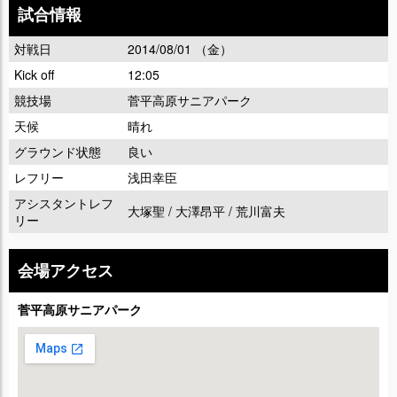
試合情報
対戦日
2014/08/01 （金）
Kick off
12:05
競技場
菅平高原サニアパーク
天候
晴れ
グラウンド状態
良い
レフリー
浅田幸臣
アシスタントレフ
大塚聖 / 大澤昂平 / 荒川富夫
リー
会場アクセス
菅平高原サニアパーク