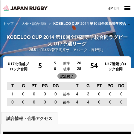
JP
EN
トップ
大会・試合情報
KOBELCO CUP 2014 第10回全国高等学校合同ラグビー大 U17予選リーグ
KOBELCO CUP 2014 第10回全国高等学校合同ラグビー
大 U17予選リーグ
08.01 Fri
12:05
菅平高原サニアパーク（長野県）
前半
5
26
U17北信越ブ
U17近畿ブロ
5
54
ロック合同
ック合同
後半
0
28
試合終了
T
G
PT
PG
DG
T
G
PT
PG
DG
1
0
0
0
0
4
3
0
0
0
前半
0
0
0
0
0
4
4
0
0
0
後半
試合情報・会場アクセス