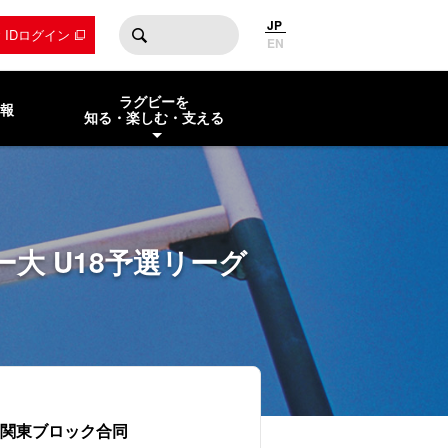
JP
by IDログイン
EN
ラグビーを
報
知る・楽しむ・支える
ビー大 U18予選リーグ
8関東ブロック合同