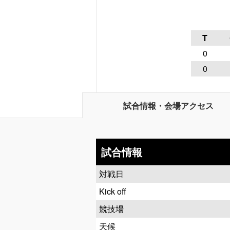
T
0
0
試合情報・会場アクセス
試合情報
対戦日
Kick off
競技場
天候