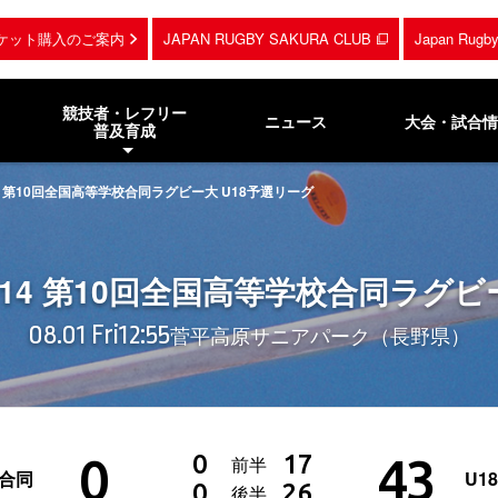
ケット購入のご案内
JAPAN RUGBY SAKURA CLUB
Japan Rug
競技者・レフリー
ニュース
大会・試合情
普及育成
2014 第10回全国高等学校合同ラグビー大 U18予選リーグ
 2014 第10回全国高等学校合同ラグ
08.01 Fri
12:55
菅平高原サニアパーク（長野県）
0
43
0
17
前半
ク合同
U1
0
26
後半