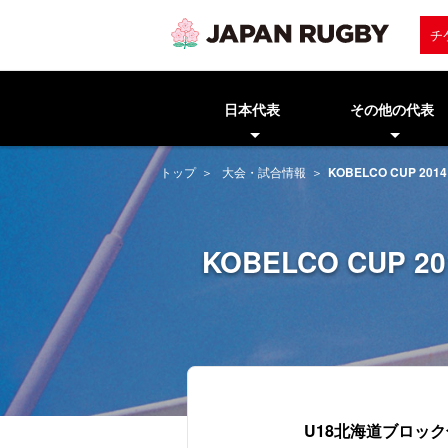
チ
日本代表
その他の代表
トップ
大会・試合情報
KOBELCO CUP 
KOBELCO CUP
U18北海道ブロッ