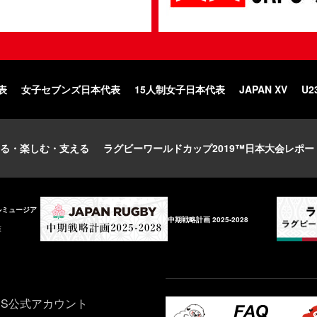
表
女子セブンズ日本代表
15人制女子日本代表
JAPAN XV
U2
る・楽しむ・支える
ラグビーワールドカップ2019™日本大会レポー
ルミュージア
中期戦略計画 2025-2028
庫
NS公式アカウント