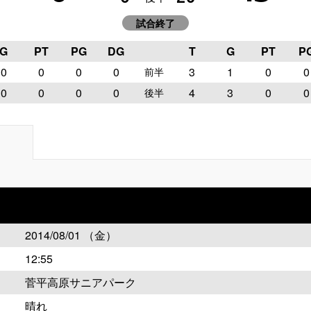
試合終了
G
PT
PG
DG
T
G
PT
P
0
0
0
0
3
1
0
0
前半
0
0
0
0
4
3
0
0
後半
2014/08/01 （金）
12:55
菅平高原サニアパーク
晴れ