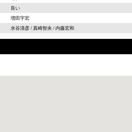
良い
増田宇宏
水谷清彦 / 真崎智央 / 内藤宏和