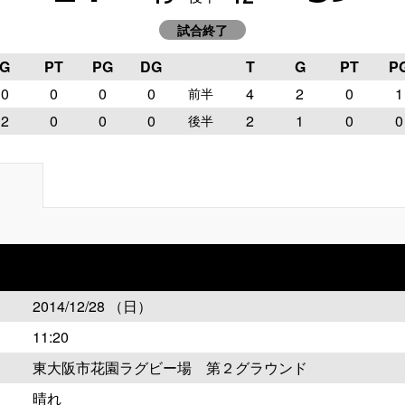
試合終了
G
PT
PG
DG
T
G
PT
P
0
0
0
0
4
2
0
1
前半
2
0
0
0
2
1
0
0
後半
2014/12/28 （日）
11:20
東大阪市花園ラグビー場 第２グラウンド
晴れ