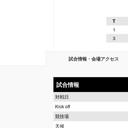
T
1
3
試合情報・会場アクセス
試合情報
対戦日
Kick off
競技場
天候