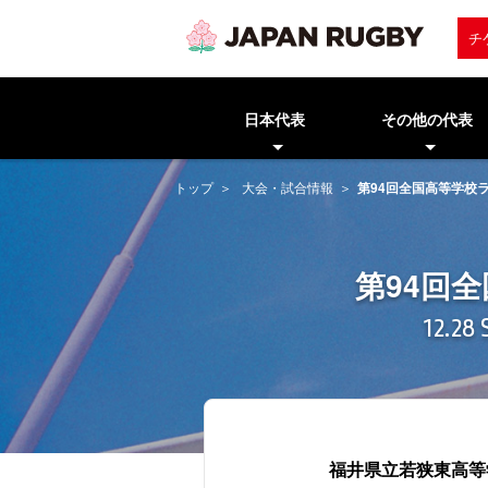
チ
日本代表
その他の代表
トップ
大会・試合情報
第94回全国高等学校
第94回
12.28
福井県立若狭東高等