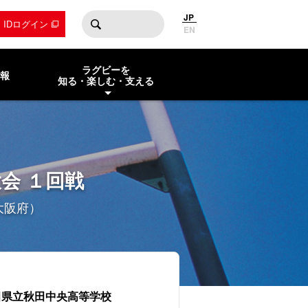
JP
by IDログイン
EN
ラグビーを
報
知る・楽しむ・支える
会 １回戦
大阪府）
田県立秋田中央高等学校