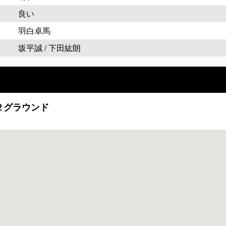
良い
羽白卓馬
坂平誠 / 下田紘朗
２グラウンド