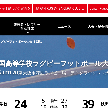
ケット購入のご案内
JAPAN RUGBY SAKURA CLUB
Japan Rug
競技者・レフリー
ニュース
大会・試合情
普及育成
ラグビーフットボール大会 １回戦
全国高等学校ラグビーフットボール大
 Sun
11:20
東大阪市花園ラグビー場 第２グラウンド（
24
39
5
27
前半
学校
秋
19
12
後半