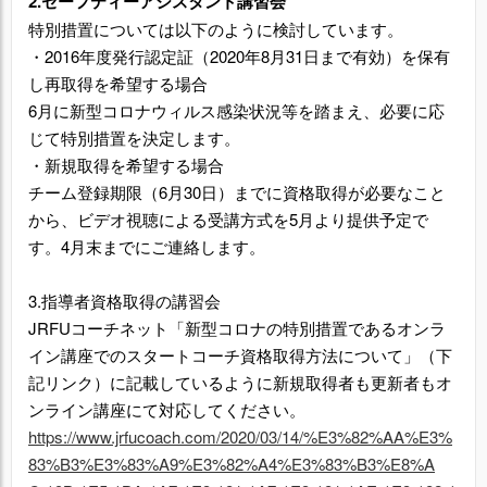
2.セーフティーアシスタント講習会
特別措置については以下のように検討しています。
・2016年度発行認定証（2020年8月31日まで有効）を保有
し再取得を希望する場合
6月に新型コロナウィルス感染状況等を踏まえ、必要に応
じて特別措置を決定します。
・新規取得を希望する場合
チーム登録期限（6月30日）までに資格取得が必要なこと
から、ビデオ視聴による受講方式を5月より提供予定で
す。4月末までにご連絡します。
3.指導者資格取得の講習会
JRFUコーチネット「新型コロナの特別措置であるオンラ
イン講座でのスタートコーチ資格取得方法について」（下
記リンク）に記載しているように新規取得者も更新者もオ
ンライン講座にて対応してください。
https://www.jrfucoach.com/2020/03/14/%E3%82%AA%E3%
83%B3%E3%83%A9%E3%82%A4%E3%83%B3%E8%A