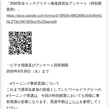
「2020安全インテグリティ推進講習会アンケート（特別措
置用）」
https://docs.google.com/forms/d/1BNIXn48fQt6WJp3rdVetG
NLZT9zOATdDIkq1i0JZtqw/edit
・ビデオ視聴及びアンケート回答期限
2020年6月30日（火）まで
・eラーニング事前受講について
これまで講習会参加の前提としていたワールドラグビーの
eラーニング受講は、今回の特別措置においても同様に事
前受講が必要になります。受講手順は
こちら
を参照してく
ださい。