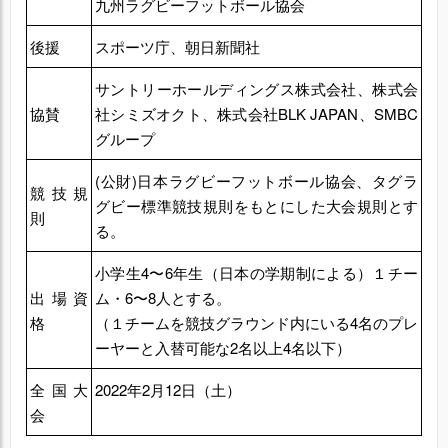
九州ラグビーフットボール協会
後援
スポーツ庁、朝日新聞社
サントリーホールディングス株式会社、株式会
協賛
社シミズオクト、株式会社BLK JAPAN、SMBC
グループ
(公財)日本ラグビーフットボール協会、タグラ
競技規
グビー標準競技規則をもとにした大会規則とす
則
る。
小学生4〜6年生（日本の学期制による）１チー
出場資
ム・6〜8人とする。
格
（１チームを競技グラウンド内にいる4名のプレ
ーヤーと入替可能な2名以上4名以下）
全国大
2022年2月12日（土）
会