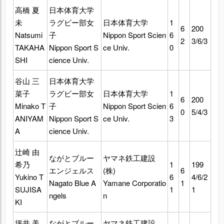
高橋 夏
日本体育大学
未
ラグビー部女
日本体育大学
1
6
200
Natsumi
子
Nippon Sport Scien
6
2
3/6/3
TAKAHA
Nippon Sport S
ce Univ.
0
SHI
cience Univ.
谷山 三
日本体育大学
菜子
ラグビー部女
日本体育大学
1
6
200
Minako T
子
Nippon Sport Scien
6
0
5/4/3
ANIYAM
Nippon Sport S
ce Univ.
3
A
cience Univ.
辻崎 由
ながとブルー
ヤマネ鉄工建設
希乃
1
199
エンジェルス
(株)
6
Yukino T
6
4/6/2
Nagato Blue A
Yamane Corporatio
1
SUJISA
1
1
ngels
n
KI
坪井 美
ながとブルー
ヤマネ鉄工建設