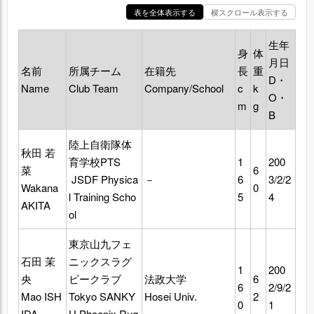
表を全体表示する
横スクロール表示する
生年
身
体
月日
名前
所属チーム
在籍先
長
重
D・
Name
Club Team
Company/School
c
k
O・
m
g
B
陸上自衛隊体
秋田 若
育学校PTS
1
200
菜
6
JSDF Physica
－
6
3/2/2
Wakana
0
l Training Scho
5
4
AKITA
ol
東京山九フェ
石田 茉
ニックスラグ
1
200
央
ビークラブ
法政大学
6
6
2/9/2
Mao ISH
Tokyo SANKY
Hosei Univ.
2
0
1
IDA
U Phoenix Rug