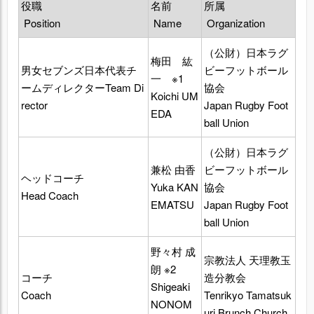
役職
名前
所属
Position
Name
Organization
（公財）日本ラグ
梅田 紘
男女セブンズ日本代表チ
ビーフットボール
一 ※1
ームディレクターTeam Di
協会
Koichi UM
rector
Japan Rugby Foot
EDA
ball Union
（公財）日本ラグ
兼松 由香
ビーフットボール
ヘッドコーチ
Yuka KAN
協会
Head Coach
EMATSU
Japan Rugby Foot
ball Union
野々村 成
宗教法人 天理教玉
朗 ※2
コーチ
造分教会
Shigeaki
Coach
Tenrikyo Tamatsuk
NONOM
uri Brunch Church