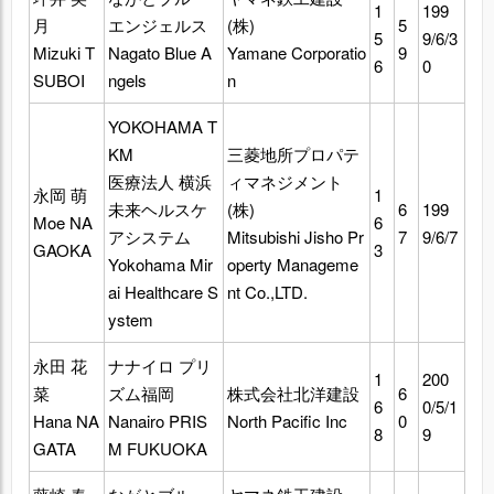
1
199
月
エンジェルス
(株)
5
5
9/6/3
Mizuki T
Nagato Blue A
Yamane Corporatio
9
6
0
SUBOI
ngels
n
YOKOHAMA T
KM
三菱地所プロパテ
医療法人 横浜
ィマネジメント
永岡 萌
1
未来ヘルスケ
(株)
6
199
Moe NA
6
アシステム
Mitsubishi Jisho Pr
7
9/6/7
GAOKA
3
Yokohama Mir
operty Manageme
ai Healthcare S
nt Co.,LTD.
ystem
永田 花
ナナイロ プリ
1
200
菜
ズム福岡
株式会社北洋建設
6
6
0/5/1
Hana NA
Nanairo PRIS
North Pacific Inc
0
8
9
GATA
M FUKUOKA