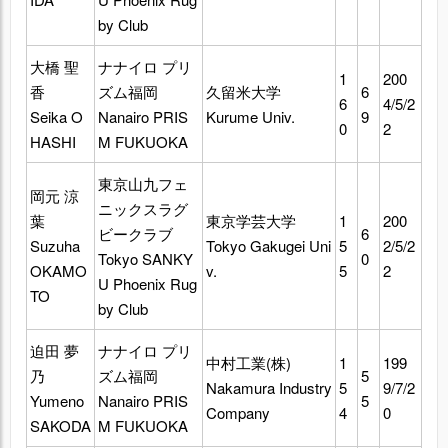
by Club
大橋 聖
ナナイロ プリ
1
200
香
ズム福岡
久留米大学
6
6
4/5/2
Seika O
Nanairo PRIS
Kurume Univ.
9
0
2
HASHI
M FUKUOKA
東京山九フェ
岡元 涼
ニックスラグ
葉
東京学芸大学
1
200
ビークラブ
6
Suzuha
Tokyo Gakugei Uni
5
2/5/2
Tokyo SANKY
0
OKAMO
v.
5
2
U Phoenix Rug
TO
by Club
迫田 夢
ナナイロ プリ
中村工業(株)
1
199
乃
ズム福岡
5
Nakamura Industry
5
9/7/2
Yumeno
Nanairo PRIS
5
Company
4
0
SAKODA
M FUKUOKA