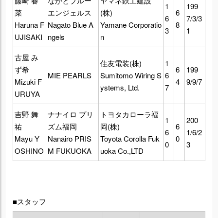
藤崎 春
ながとブルー
ヤマネ鉄工建設
1
199
菜
エンジェルス
(株)
6
6
7/3/3
Haruna F
Nagato Blue A
Yamane Corporatio
8
3
1
UJISAKI
ngels
n
古屋 み
住友電装(株)
1
ず希
6
199
MIE PEARLS
Sumitomo Wiring S
6
Mizuki F
4
9/9/7
ystems, Ltd.
7
URUYA
吉野 舞
ナナイロ プリ
トヨタカローラ福
1
200
祐
ズム福岡
岡(株)
6
6
1/6/2
Mayu Y
Nanairo PRIS
Toyota Corolla Fuk
0
0
3
OSHINO
M FUKUOKA
uoka Co.,LTD
■スタッフ