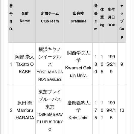
身
ャ
番
体
生年
名前
所属チーム
出身校
長
ッ
号
重
月日
Name
Club Team
Graduate
c
プ
N
kg
DOB
O.
m
Ca
p
横浜キヤノ
関西学院大
岡部 崇人
ンイーグル
1
1
199
学
1
Takato O
ス
8
0
5/2/1
9
Kwansei Gak
KABE
0
5
9
YOKOHAMA CA
uin Univ.
NON EAGLES
東芝ブレイ
ブルーパス
原田 衛
慶應義塾大
1
1
199
東京
2
Mamoru
学
7
0
9/4/1
13
TOSHIBA BRAV
HARADA
Keio Univ.
5
1
5
E LUPUS TOKY
O