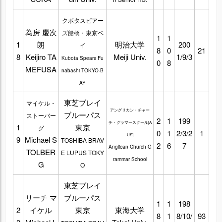
クボタスピアー
為房 慶次
ズ船橋・東京ベ
1
1
1
朗
明治大学
200
イ
8
0
21
8
Keijiro TA
Meiji Univ.
1/9/3
Kubota Spears Fu
0
8
MEFUSA
nabashi TOKYO-B
AY
東芝ブレイ
マイケル・
アングリカン・チャー
ブルーパス
ストーバー
2
1
199
チ・グラマースクール[A
1
東京
グ
0
1
2/3/2
1
US]
9
Michael S
TOSHIBA BRAV
2
6
7
Anglican Church G
TOLBER
E LUPUS TOKY
rammar School
G
O
東芝ブレイ
リーチ マ
ブルーパス
1
1
198
2
イケル
東京
東海大学
8
1
8/10/
93