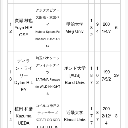
クボタスピアー
ズ船橋・東京ベ
廣瀬 雄也
1
1
明治大学
9
200
イ
Yuya HIR
8
6
2
Meiji Univ.
4
1/4/7
Kubota Spears Fu
OSE
2
nabashi TOKYO-B
AY
埼玉パナソニッ
ディラ
クワイルドナイ
ン・ライ
ボンド大学
1
1
1
199
ツ
リー
[AUS]
8
0
39
3
7/5/2
SAITAMA Panaso
Dylan RIL
Bond Univ.
7
2
nic WILD KNIGHT
EY
S
コベルコ神戸ス
植田 和磨
1
200
1
近畿大学
8
ティーラーズ
Kazuma
7
2/12/
3
4
Kindai Univ.
7
KOBELCO KOB
UEDA
7
4
E STEELERS