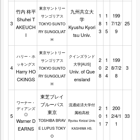
東京サントリー
竹内 柊平
九州共立大
1
1
199
サンゴリアス
Shuhei T
学
3
8
1
7/12/
25
TOKYO SUNTO
AKEUCH
Kyushu Kyori
3
5
9
RY SUNGOLIAT
I
tsu Univ.
H
東京サントリー
ハリー・ホ
クインズランド
2
1
199
サンゴリアス
ッキングス
大学[AUS]
4
0
2
8/7/2
3
TOKYO SUNTO
Harry HO
Univ. of Que
8
4
8
RY SUNGOLIAT
CKINGS
ensland
H
東芝ブレイ
ワーナー・
ブルーパス
流通経済大学付
2
1
200
ディアンズ
東京
属柏高校
◎
5
0
1
2/4/1
33
Warner D
TOSHIBA BRAV
Ryutsu Keizai Univ.
1
7
1
EARNS
E LUPUS TOKY
KASHIWA HS.
O