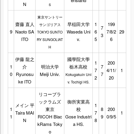
ensland
N
S
東京サントリー
齋藤 直人
早稲田大学
1
199
サンゴリアス
7
9
Naoto SA
Waseda Uni
6
7/8/2
29
TOKYO SUNTO
3
ITO
v.
5
6
RY SUNGOLIAT
H
伊藤 龍之
國學院大學
1
200
1
介
明治大学
栃木高校
7
7
4/11/
1
0
Ryunosu
Meiji Univ.
7
Kokugakuin Uni
2
20
ke ITO
v. Tochigi HS.
リコーブラ
ックラムズ
御所実業高
メイン 平
1
1
東京
校
8
200
Taira MAI
7
1
1
RICOH Blac
Gose Industri
9
0/9/5
N
8
kRams Toky
a HS.
o