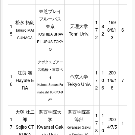
東芝ブレイ
ブルーパス
松永 拓朗
1
199
1
東京
天理大学
8
7
8/8/1
6
Takuro MAT
5
Tenri Univ.
2
TOSHIBA BRAV
2
3
SUNAGA
E LUPUS TOKY
O
クボタスピアー
ズ船橋・東京ベ
江良 颯
1
1
200
1
帝京大学
イ
Hayate E
7
0
1/9/1
7
6
Teikyo Univ.
Kubota Spears Fu
RA
2
6
8
nabashi TOKYO-B
AY
大塚 壮二
関西学院大
関西学院高
1
1
1
郎
学
等部
200
7
1
1
7
Sojiro OT
Kwansei Gak
4/7/5
Kwansei Gakui
8
0
SUKA
uin Univ.
n Senior HS.