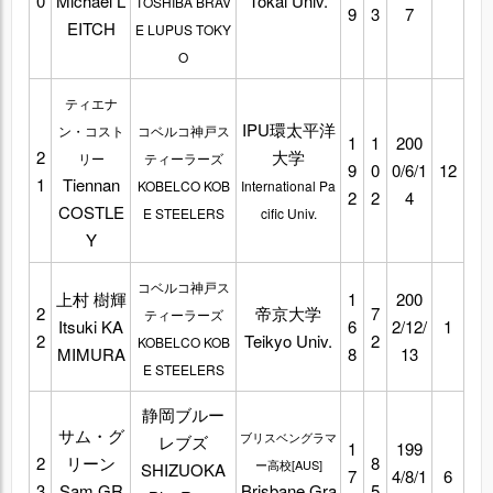
0
Michael L
Tokai Univ.
TOSHIBA BRAV
9
3
7
EITCH
E LUPUS TOKY
O
ティエナ
IPU環太平洋
ン・コスト
コベルコ神戸ス
1
1
200
2
大学
リー
ティーラーズ
9
0
0/6/1
12
1
Tiennan
KOBELCO KOB
International Pa
2
2
4
COSTLE
E STEELERS
cific Univ.
Y
コベルコ神戸ス
上村 樹輝
1
200
2
帝京大学
7
ティーラーズ
Itsuki KA
6
2/12/
1
2
Teikyo Univ.
2
KOBELCO KOB
MIMURA
8
13
E STEELERS
静岡ブルー
サム・グ
ブリスベングラマ
レブズ
1
199
2
リーン
8
ー高校[AUS]
SHIZUOKA
7
4/8/1
6
3
Sam GR
Brisbane Gra
5