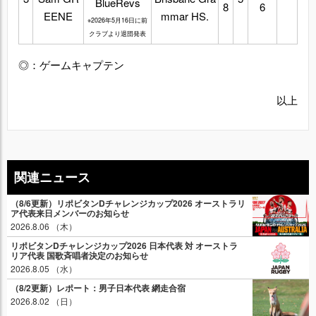
BlueRevs
8
6
EENE
mmar HS.
※2026年5月16日に前
クラブより退団発表
◎：ゲームキャプテン
以上
関連ニュース
（8/6更新）リポビタンDチャレンジカップ2026 オーストラリ
ア代表来日メンバーのお知らせ
2026.8.06 （木）
リポビタンDチャレンジカップ2026 日本代表 対 オーストラ
リア代表 国歌斉唱者決定のお知らせ
2026.8.05 （水）
（8/2更新）レポート：男子日本代表 網走合宿
2026.8.02 （日）