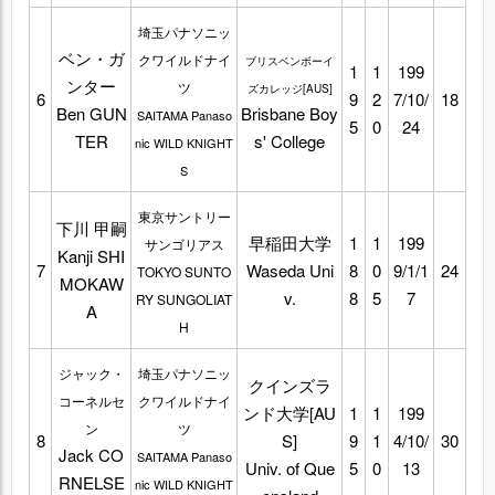
埼玉パナソニッ
ベン・ガ
クワイルドナイ
ブリスベンボーイ
1
1
199
ンター
ツ
ズカレッジ[AUS]
6
9
2
7/10/
18
Ben GUN
Brisbane Boy
SAITAMA Panaso
5
0
24
TER
s' College
nic WILD KNIGHT
S
東京サントリー
下川 甲嗣
早稲田大学
1
1
199
サンゴリアス
Kanji SHI
7
Waseda Uni
8
0
9/1/1
24
TOKYO SUNTO
MOKAW
v.
8
5
7
RY SUNGOLIAT
A
H
ジャック・
埼玉パナソニッ
クインズラ
コーネルセ
クワイルドナイ
ンド大学[AU
1
1
199
ン
ツ
8
S]
9
1
4/10/
30
Jack CO
SAITAMA Panaso
Univ. of Que
5
0
13
RNELSE
nic WILD KNIGHT