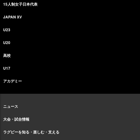
15人制女子日本代表
JAPAN XV
U23
U20
高校
U17
アカデミー
ニュース
大会・試合情報
ラグビーを知る・楽しむ・支える