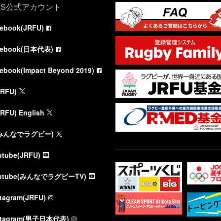
NS公式アカウント
cebook(JRFU)
cebook(日本代表)
cebook(Impact Beyond 2019)
JRFU)
JRFU) English
(みんなでラグビー)
utube(JRFU)
utube(みんなでラグビーTV)
stagram(JRFU)
stagram(男子日本代表)