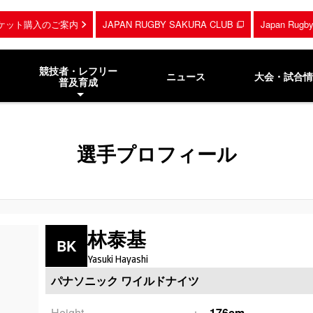
ケット購入のご案内
JAPAN RUGBY SAKURA CLUB
Japan Rug
競技者・レフリー
ニュース
大会・試合情
普及育成
選手プロフィール
林泰基
BK
Yasuki Hayashi
パナソニック ワイルドナイツ
Height
176cm