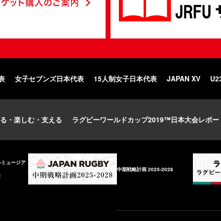
表
女子セブンズ日本代表
15人制女子日本代表
JAPAN XV
U2
る・楽しむ・支える
ラグビーワールドカップ2019™日本大会レポー
ルミュージア
中期戦略計画 2025-2028
庫