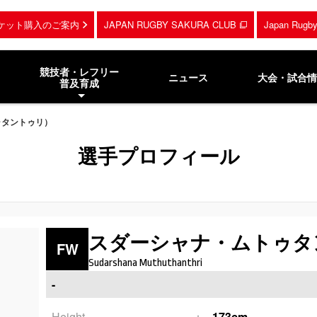
ケット購入のご案内
JAPAN RUGBY SAKURA CLUB
Japan Rug
競技者・レフリー
ニュース
大会・試合情
普及育成
ゥタントゥリ）
選手プロフィール
スダーシャナ・ムトゥタ
FW
Sudarshana Muthuthanthri
-
Height
173cm