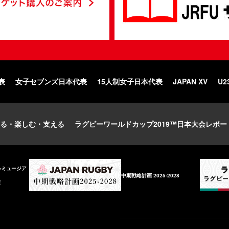
表
女子セブンズ日本代表
15人制女子日本代表
JAPAN XV
U2
る・楽しむ・支える
ラグビーワールドカップ2019™日本大会レポー
ルミュージア
中期戦略計画 2025-2028
庫