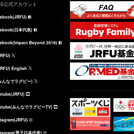
NS公式アカウント
cebook(JRFU)
cebook(日本代表)
cebook(Impact Beyond 2019)
JRFU)
JRFU) English
(みんなでラグビー)
utube(JRFU)
utube(みんなでラグビーTV)
stagram(JRFU)
stagram(男子日本代表)