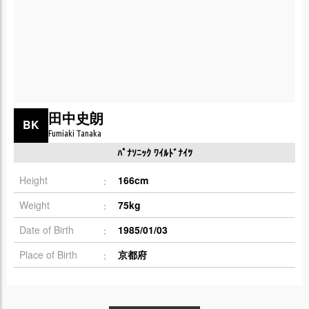
田中史朗
BK
Fumiaki Tanaka
ﾊﾟﾅｿﾆｯｸ ﾜｲﾙﾄﾞﾅｲﾂ
Height
166cm
Weight
75kg
Date of Birth
1985/01/03
Place of Birth
京都府