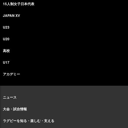
15人制女子日本代表
JAPAN XV
U23
U20
高校
U17
アカデミー
ニュース
大会・試合情報
ラグビーを知る・楽しむ・支える