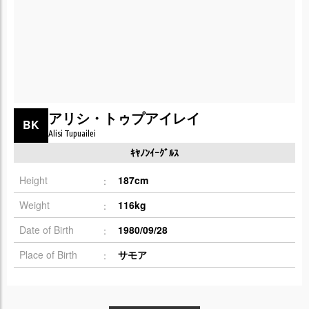
アリシ・トゥプアイレイ
BK
Alisi Tupuailei
ｷﾔﾉﾝｲｰｸﾞﾙｽ
Height
187cm
Weight
116kg
Date of Birth
1980/09/28
Place of Birth
サモア