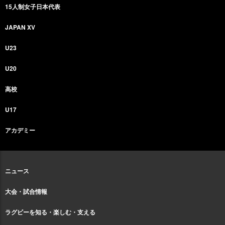
15人制女子日本代表
JAPAN XV
U23
U20
高校
U17
アカデミー
ニュース
大会・試合情報
ラグビーを知る・楽しむ・支える