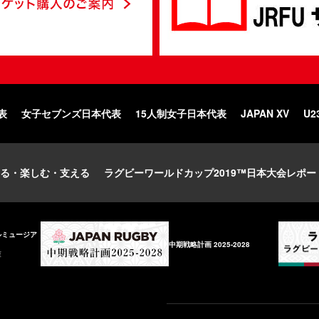
表
女子セブンズ日本代表
15人制女子日本代表
JAPAN XV
U2
る・楽しむ・支える
ラグビーワールドカップ2019™日本大会レポー
ルミュージア
中期戦略計画 2025-2028
庫