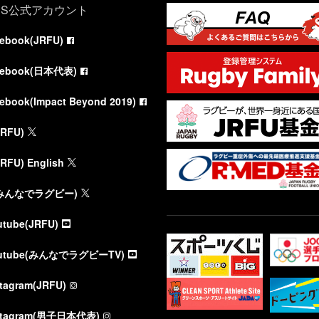
NS公式アカウント
cebook(JRFU)
cebook(日本代表)
cebook(Impact Beyond 2019)
JRFU)
JRFU) English
(みんなでラグビー)
utube(JRFU)
utube(みんなでラグビーTV)
stagram(JRFU)
stagram(男子日本代表)