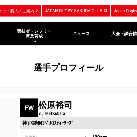
ケット購入のご案内
JAPAN RUGBY SAKURA CLUB
Japan Rug
競技者・レフリー
ニュース
大会・試合情
普及育成
選手プロフィール
松原裕司
FW
Yuji Matsubara
神戸製鋼ｺﾍﾞﾙｺｽﾃｨｰﾗｰｽﾞ
Height
180cm