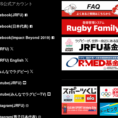
NS公式アカウント
cebook(JRFU)
cebook(日本代表)
cebook(Impact Beyond 2019)
JRFU)
JRFU) English
(みんなでラグビー)
utube(JRFU)
utube(みんなでラグビーTV)
stagram(JRFU)
stagram(男子日本代表)