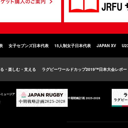
表
女子セブンズ日本代表
15人制女子日本代表
JAPAN XV
U2
る・楽しむ・支える
ラグビーワールドカップ2019™日本大会レポー
ルミュージア
中期戦略計画 2025-2028
庫