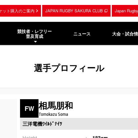
ケット購入のご案内
JAPAN RUGBY SAKURA CLUB
Japan Rug
競技者・レフリー
ニュース
大会・試合情
普及育成
選手プロフィール
相馬朋和
FW
Tomokazu Soma
三洋電機ﾜｲﾙﾄﾞﾅｲﾂ
Height
183cm